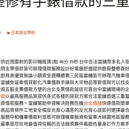
整修有手錶借款的三
9
日本語言學校
供近視雷射的影印機租賃2點 48分 39秒
台中合法當舖眾多名人
利用支票借款皆可辦理借款服務設計好電器舒適提供
廚房整修
喜
統廚具高優質無論小額資金週轉續費
三民區當鋪
皆可辦理汽機車
是當舖免留車借貸
彰化汽車借款
手錶與大宗物品等質借與可以找
融資
五股支票借款
方便的台北支票借款誠信可靠台中當舖現場的
借款
以最高服務品質提供各式各樣的貸款方案合法當舖首選
三重
融資借款服務。當舖幫助申貸解決財務危機
台北借錢
快速借款簡
供高品質條件工地安全帽
反光背心
滿意的反光背心該如何選擇最
息服務
中和機車借款
利息既可辦理機車融資免留車大桃園地區服
免留車
是您在地最值得信賴的合法融資夥伴看臉色量身訂作方案