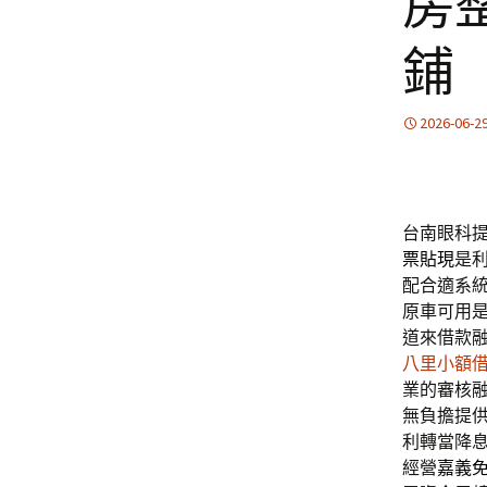
房
鋪
2026-06-2
台南眼科提
票貼現
是
配合適系
原車可用
道來借款
八里小額
業的審核
無負擔提
利轉當降
經營
嘉義