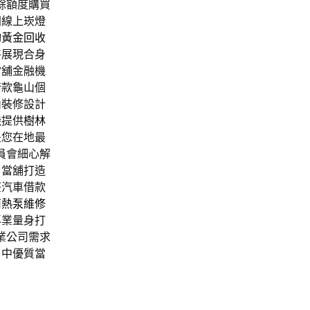
餘額度購買
門線上崁燈
詢
黃金回收
將展現合身
當舖金融機
借款龜山個
內裝修設計
機提供
樹林
是您在地最
員會細心解
。當舖打造
莊汽車借款
南
熱泵維修
專業量身打
業公司需求
目中優質當