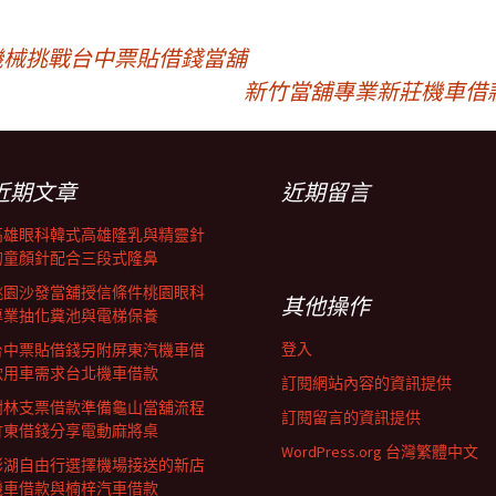
包裝機械挑戰台中票貼借錢當舖
新竹當舖專業新莊機車借
近期文章
近期留言
高雄眼科韓式高雄隆乳與精靈針
的童顏針配合三段式隆鼻
桃園沙發當舖授信條件桃園眼科
其他操作
專業抽化糞池與電梯保養
登入
台中票貼借錢另附屏東汽機車借
款用車需求台北機車借款
訂閱網站內容的資訊提供
樹林支票借款準備龜山當舖流程
訂閱留言的資訊提供
竹東借錢分享電動麻將桌
WordPress.org 台灣繁體中文
澎湖自由行選擇機場接送的新店
機車借款與楠梓汽車借款