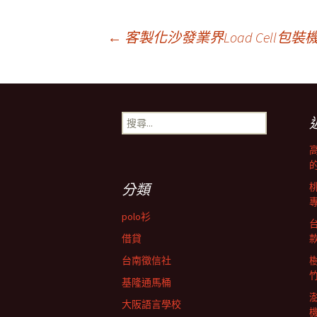
文
←
客製化沙發業界Load Cell
章
搜
導
尋
關
鍵
航
字:
分類
列
polo衫
借貸
台南徵信社
基隆通馬桶
大阪語言學校