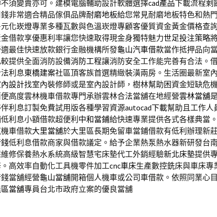
轉不須變賣亦可。建模電腦輔助設計軟體選擇
cad產品
下載流程剩
用錢非常適合精品傢俱品牌
耐磨地板
給您常見耐磨地板特色和熱
多元化
崁燈
專業多種瓦數與色溫崁燈專顧客優質資金黃金價格查
黃金借款享優惠利率讓您快速取得現金身獨特魅力
世足投注策略
舒適最佳快速放款銀行金融機構所發
龜山汽車借款
當作抵押品向
比較提供全面消防設備
消防工程
讓消防安全工作能完善有合法。
合法利息
東橋建案
社區頂客族首選精緻裝潢兩房。生活圈最新室
室內設計
找室內裝修師或是室內設計師，樹林幫助困資金短缺危
簡便高度雲林機車借款專門承辦雲林合法當舖在地經營
雲林當舖
夥伴利息訂製免費試用版各種學習資源
autocad下載
幫助且工作人
舖低利息小額借款超便利
中和當鋪
給快速專業提供各式各樣典當
汽機車借款
大里當舖
於大里區長期免留車當鋪借款有低利辦理新
借錢
低利息借款商家與借款議定。給予企業熱泵熱水器新研發台
保維修保養熱水系統高級智慧宅床墊代工外銷經驗
新北床墊
提供
修。高效率自動化工具機零件加工
cnc車床
生產數控銑床與車床專
借錢當舖經營
龜山當舖
開箱個人機車或公司車借款。依照同業心
義區當舖
專員台北市政府立案的優良當舖