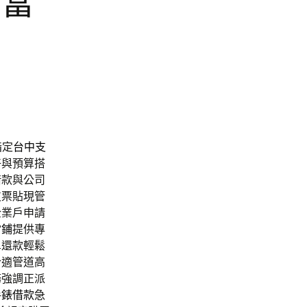
重當
指定
台中支
好與預算搭
借款與公司
支票貼現管
企業戶申請
當鋪
提供專
單還款輕鬆
合適管道高
務強調正派
手錶借款
急