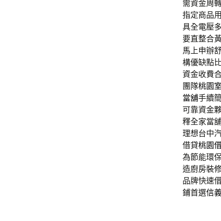
需資金周
指定商品
具全電壓
要直整合
馬上申辦
構優缺點
資金收費
團隊
桃園
當舖
手續
可靠資金
釋全家當
理想台中
借貸
桃園
為節能環
造廚房裝
品牌快速
鋪首選
信