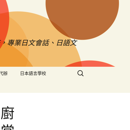
，專業日文會話、日語文
搜
代辦
日本語言學校
尋
關
鍵
字:
與廚