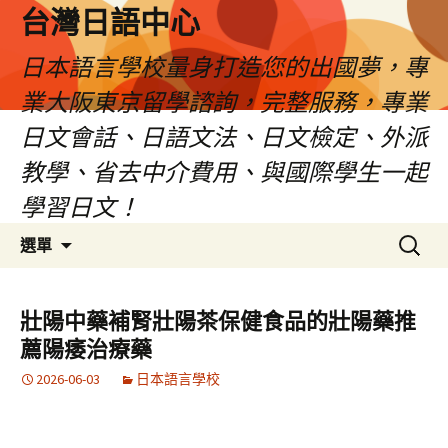
台灣日語中心
日本語言學校量身打造您的出國夢，專
業大阪東京留學諮詢，完整服務，專業
日文會話、日語文法、日文檢定、外派
教學、省去中介費用、與國際學生一起
學習日文！
跳
搜
選單
至
尋
內
關
容
鍵
壯陽中藥補腎壯陽茶保健食品的壯陽藥推
字:
薦陽痿治療藥
2026-06-03
日本語言學校