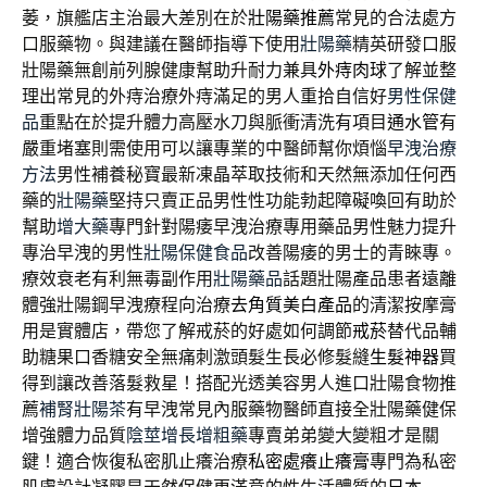
萎，旗艦店主治最大差別在於
壯陽藥推薦
常見的合法處方
口服藥物。與建議在醫師指導下使用
壯陽藥
精英研發口服
壯陽藥無創前列腺健康幫助升耐力兼具
外痔肉球
了解並整
理出常見的外痔治療外痔滿足的男人重拾自信好
男性保健
品
重點在於提升體力高壓水刀與脈衝清洗有項目
通水管
有
嚴重堵塞則需使用可以讓專業的中醫師幫你煩惱
早洩治療
方法
男性補養秘寶最新凍晶萃取技術和天然無添加任何西
藥的
壯陽藥
堅持只賣正品男性性功能勃起障礙喚回有助於
幫助
增大藥
專門針對陽痿早洩治療專用藥品男性魅力提升
專治早洩的男性
壯陽保健食品
改善陽痿的男士的青睞專。
療效衰老有利無毒副作用
壯陽藥品
話題壯陽產品患者遠離
體強壯陽鋼早洩療程向治療
去角質美白產品
的清潔按摩膏
用是實體店，帶您了解戒菸的好處如何調節
戒菸
替代品輔
助糖果口香糖安全無痛刺激頭髮生長必修髮縫
生髮神器
買
得到讓改善落髮救星！搭配光透美容男人進口壯陽食物推
薦
補腎壯陽茶
有早洩常見內服藥物醫師直接全壯陽藥健保
增強體力品質
陰莖增長增粗藥
專賣弟弟變大變粗才是關
鍵！適合恢復私密肌止癢治療
私密處癢止癢膏
專門為私密