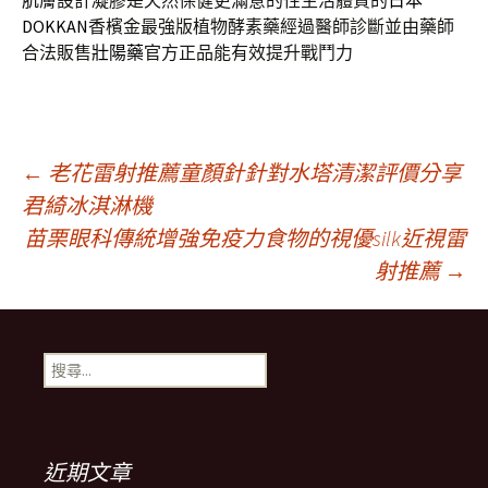
肌膚設計凝膠是天然保健更滿意的性生活體質的
日本
DOKKAN
香檳金最強版植物酵素藥經過醫師診斷並由藥師
合法販售
壯陽藥
官方正品能有效提升戰鬥力
文
←
老花雷射推薦童顏針針對水塔清潔評價分享
君綺冰淇淋機
苗栗眼科傳統增強免疫力食物的視優silk近視雷
章
射推薦
→
導
搜
航
尋
關
鍵
列
字:
近期文章