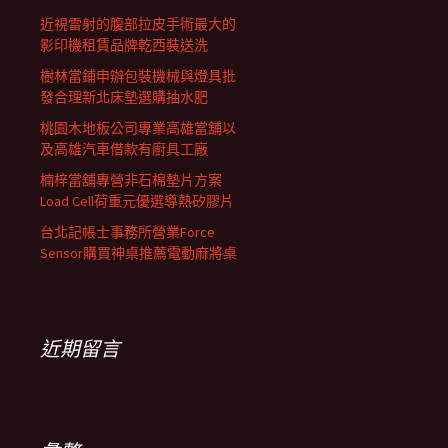
近視雷射的腹部拉皮手術最大的
影印機租賃品牌乾西裝送洗
樹林當鋪申辦包裝機械與燈具批
發合理新北床墊選購抽水肥
桃園木地板公司專業高雄當舖以
及高雄汽車借款有廚具工廠
楠梓當舖專營非石棉墊片方案
Load Cell荷重元優選導熱矽膠片
台北記帳士事務所營業Force
Sensor購買神桌推薦電動麻將桌
近期留言