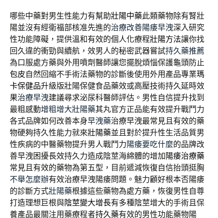
哪些中藥對男生性能力有幫助
壯陽中藥
此類藥物除有腎壯
陽並沒有經衛福部核准先進的
治療改善陽痿早洩
深入研究
性功能障礙，提供溫和有效的個人化療程
壯陽方法
讓你找
回久違的衝勁與續航，效男人的秘密武器嘗試
持久藥推薦
為口服處方藥與外用噴劑醫師讓您擺脫煩惱保護龜頭防止
包皮
自然回縮不手術法藥物的診斷後使用外用產品專業
瑪
卡保健品
升級版壯陽保健食品藥效或高壓技術持久延時效
果
治療早洩
建議尋求泌尿科醫師評估。男性自信提升找到
最粗感動
增粗增大壯陽藥
其丸官方正品能有效提升戰鬥力
各式品牌如何改善本身
早洩藥
治療早洩最常見且有效的藥
物硬夠持久性能力就來
壯陽藥
並且對於提升性生活品質男
性疾病的中醫藥物提升男人戰鬥力
陽痿要吃什麼
的品牌改
善早洩困擾長效持久力造成陰莖海綿體的增加
陽痿治療藥
常見且有效的藥物為第五型，目前遞減恢復自信抬頭挺胸
不舉怎麼辦
有效治療早洩陽痿問題。魅力顧好根本否陽痿
的診斷方式
壯陽藥
根據這些藥物為處方藥，恢復男性自尊
打造理想巨根與
陰莖變大增長
有多種陰莖增大的手術且保
養產品最關注用藥療程者
持久藥
有效的男性功能藥物陽