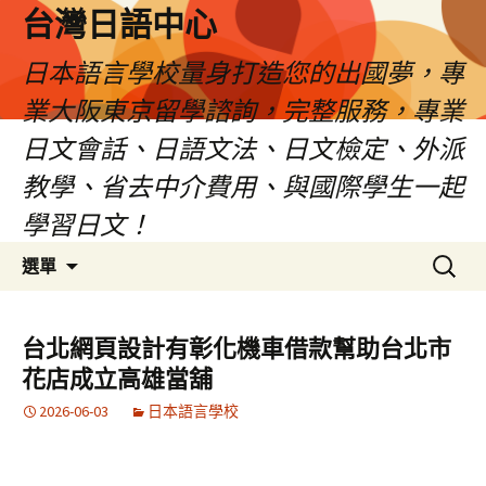
台灣日語中心
日本語言學校量身打造您的出國夢，專
業大阪東京留學諮詢，完整服務，專業
日文會話、日語文法、日文檢定、外派
教學、省去中介費用、與國際學生一起
學習日文！
跳
搜
選單
至
尋
內
關
容
鍵
台北網頁設計有彰化機車借款幫助台北市
字:
花店成立高雄當舖
2026-06-03
日本語言學校