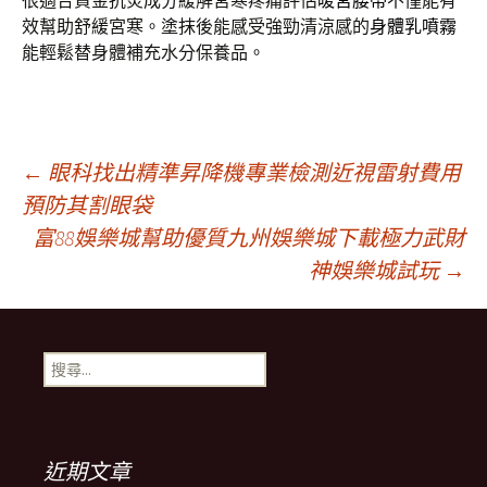
很適合資金抗炎成分緩解宮寒疼痛評估
暖宮腰帶
不僅能有
效幫助舒緩宮寒。塗抹後能感受強勁清涼感的
身體乳噴霧
能輕鬆替身體補充水分保養品。
文
←
眼科找出精準昇降機專業檢測近視雷射費用
預防其割眼袋
富88娛樂城幫助優質九州娛樂城下載極力武財
章
神娛樂城試玩
→
導
搜
航
尋
關
鍵
列
字:
近期文章