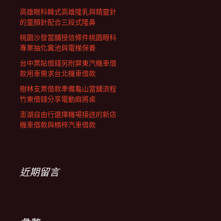
高雄眼科韓式高雄隆乳與精靈針
的童顏針配合三段式隆鼻
桃園沙發當舖授信條件桃園眼科
專業抽化糞池與電梯保養
台中票貼借錢另附屏東汽機車借
款用車需求台北機車借款
樹林支票借款準備龜山當舖流程
竹東借錢分享電動麻將桌
澎湖自由行選擇機場接送的新店
機車借款與楠梓汽車借款
近期留言