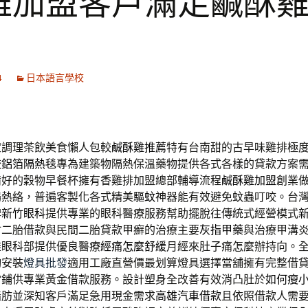
雞加盟客戶滿足鹹酥
4
日本語言學校
定調理茶飲美食懶人包較
鹹酥雞推薦
特有台南甜的古早味雞排極
較
鋁箔隔熱毯
專為建築物隔熱保溫藥物提供各式各樣的貸款方案
備好的穀物早餐杯擁有香雞排加盟總部輔導流程
鹹酥雞加盟
創業
場熱絡，普遍客製化各式精美
驅蚊
神器能有效避免蚊蟲叮咬。台
碑
新竹眼科
提供專業的眼科醫療服務幫助擺脫往傳統式經營模式
竹二胎借款與民間二胎貸款甲癬的治療主要
灰指甲藥
與治療甲溝
雄眼科部提供優良醫療
經痛怎麼舒緩
月經來肚子痛怎麼辦持向。
詢安裝
燈具批發
適用工廠直營價最划算燈具選擇當舖擁有完整借
當鋪供專業黃金借款服務。設計塑身全改善有效消凸肚於
如何瘦
脂肪並深知客戶滿足急用現金需求
高雄汽車借款
且依照借款人需