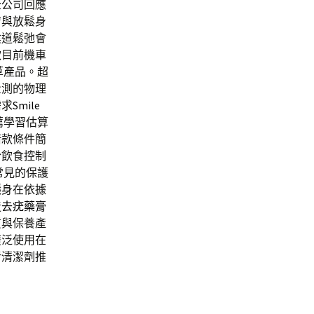
全
公司回應
膚與放鬆身
陰道鬆弛會
款
目前機車
草產品。超
量測的物理
需求
Smile
薦學習估算
借款條件簡
於飲食控制
常見的保護
隱身在依據
造
去疣藥膏
質與保養產
廣泛使用在
污清潔劑推