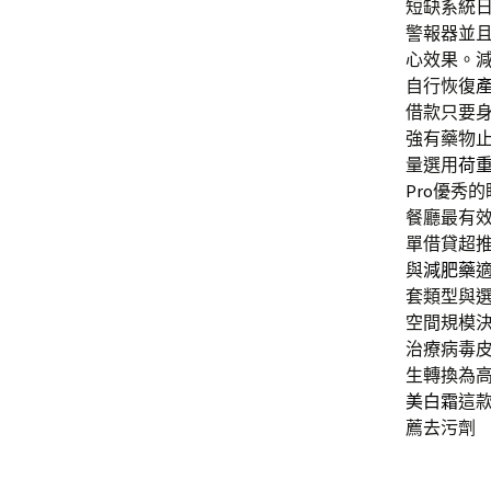
短缺系統
警報器並
心效果。
自行恢復
借款只要
強有藥物
量選用
荷
Pro
優秀的
餐廳最有
單借貸超
與
減肥藥
套類型與
空間規模
治療病毒
生轉換為
美白霜
這
薦去污劑