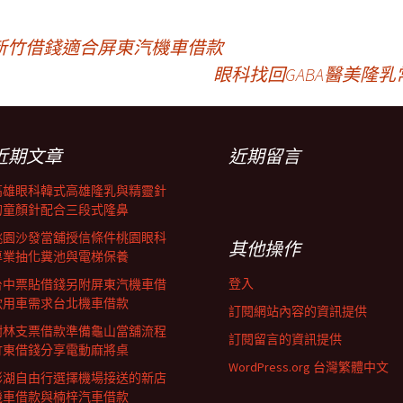
新竹借錢適合屏東汽機車借款
眼科找回GABA醫美隆
近期文章
近期留言
高雄眼科韓式高雄隆乳與精靈針
的童顏針配合三段式隆鼻
桃園沙發當舖授信條件桃園眼科
其他操作
專業抽化糞池與電梯保養
登入
台中票貼借錢另附屏東汽機車借
款用車需求台北機車借款
訂閱網站內容的資訊提供
樹林支票借款準備龜山當舖流程
訂閱留言的資訊提供
竹東借錢分享電動麻將桌
WordPress.org 台灣繁體中文
澎湖自由行選擇機場接送的新店
機車借款與楠梓汽車借款