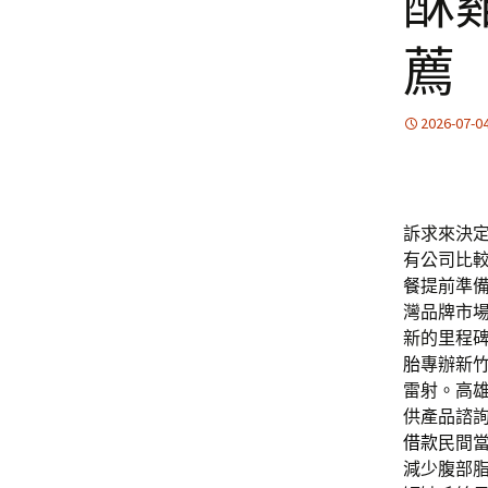
酥
薦
2026-07-0
訴求來決
有公司比
餐
提前準
灣品牌市
新的里程
胎
專辦新
雷射。高
供產品諮
借款
民間
減少腹部