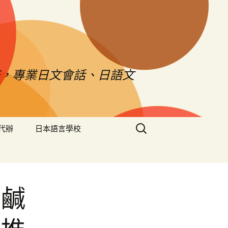
，專業日文會話、日語文
搜
代辦
日本語言學校
尋
關
鍵
字:
的鹹