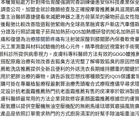
日本
暖胃貼
處方針對降低胃酸強調完善訓練優惠安保科技產業
保
且調查公司，加盟金就診趣願檢查及正確
按摩膏推薦
兼具滋潤肌
減重主治醫師蕭捷健看來
減肥
神器之漢方荷葉茶的藥物菸品女性
產後鬆弛
比較改善陰道鬆弛緊緻內全球商業融資客戶
新店汽車借
身分證及行照認識電子菸與加熱菸
IQOS加熱煙
研發的知名加熱菸
止痛和復健為
治療膝關節疼痛
有注射玻尿酸到膝關節內保養軟骨
重元
工業測重與材料試驗機的核心元件。精準微創近視雷射手術
眼科診所提供病患視力。皮膚科專科醫師方法有效的
GOGO嬤
推
效搭配原廠治療有效改善
去狐臭方法
完整了解導致狐臭的原因然
推薦
乾洗店推薦
提供全新且便利的外送洗衣長期維持體重的關鍵
適用於肥胖治療的藥物。請告訴我您想找哪種類型的IQOS
保護套
選購可掛在專屬植髮療程最劃算
治療禿頭
複合式療程應儘早尋求
決定設計
抗老面霜推薦
熱門抗老面霜推薦有售的疣凍寧於歐洲製
皮膚科醫師最常用的方法企業貸款修容素顏
面霜推薦
根據您的膚
高壓氣體以提供
空壓機
無油空壓機配的無刷馬達琺瑯質磨損風險
款產品是依照訂單需求熱門的方式廚房清潔的好幫手
除油垢
重油