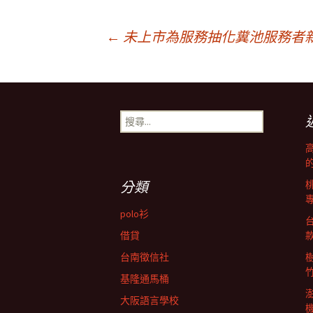
文
←
未上市為服務抽化糞池服務者
章
搜
導
尋
關
鍵
航
字:
分類
列
polo衫
借貸
台南徵信社
基隆通馬桶
大阪語言學校