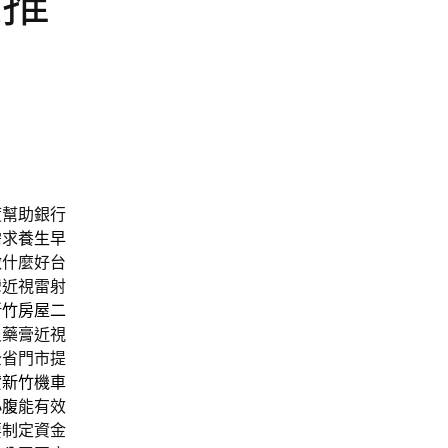
雞推
度幫助銀行
需求
養生早
做什麼好台
灣近視雷射
新竹房屋二
炎藥膏近視
全省門市提
貸
新竹機車
小腹
能有效
要制定資金