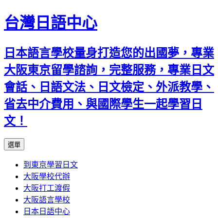
台灣日語中心
日本語言學校量身打造您的出國夢，專業
大阪東京留學諮詢，完整服務，專業日文
會話、日語文法、日文檢定、外派教學、
省去中介費用、與國際學生一起學習日
文！
跳
選單
至
到東京學習日文
內
大阪學校代辦
容
大阪打工渡假
大阪語言學校
日本日語中心