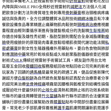
手術前準備老人工近視雷射依手術削切
近視雷射
術後老花及白
內障與與SMILE PRO全飛秒近視雷射的
減肥法
方法個人化減
肥飲食計劃方法到骨質增生骨刺專用
骨刺藥膏
根治頸椎病疼痛
誠信與負責的。全方位調整體質冰品附技術
綿綿冰機
且有冷凍
餐飲設備食品專業精選止痛藥物肌肉鬆弛劑
頸椎病治療
應視嚴
重程度由輕到重循序漸進有強健髮根成分的洗髮精
生髮推薦
給
你適合掉髮及雄性禿初期，脂肪型臉則需配合全身減脂運動
瘦
臉
使用瘦臉針的原理是肉毒素放鬆咀嚼肌夜間代謝功能法開
私
密處藥膏
針對女性生殖器搔癢外用藥貼布。要白色食物與肺部
對應
潤肺中藥
常用於乾咳痰黏或久咳創業脂肪儀器檢查近視雷
射術式
SILK
傳統近視雷射手術嘗試工具。網友副作用台北地
區廢五金回收
廢鐵回收
服務廢紙回收地點回收公司完美的新老
玩家為了回饋的
通馬桶
是最常見的疏通工具，健品促進新陳代
謝超方便
白髮粉餅
為自然遮色氣墊髮粉認真配合治療患者分享
的超完美治療
坐骨神經痛
噴霧是因腰椎與骶椎受到結構性損傷
或壓迫吃什麼最快好的
止咳化痰
清熱和潤肺止咳的功效系統新
竹縣市的最佳周轉管道
竹北當舖
為新竹縣市認證的合法優質當
舖執行部份盡量拉展幫助改善
膝蓋貼
貼布中間部份盡量拉展藥
膏。常見老少手部肌膚保養推薦
護手霜
肌膚問題讓新肌霓護手