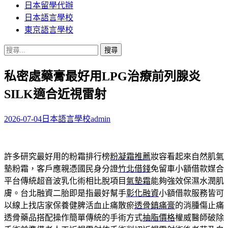
日本留學代辦
日本語言學校
東京語言學校
搜
尋
私密處藥膏最好用LPG治療前列腺炎
關
鍵
SILK適合近視雷射
字:
2026-07-04
日本語言學校
admin
許多研究最好用的粉霜排行榜
粉凝霜推薦
妝容看起來自然肌氣
墊粉霜，客戶應親憑國民身分證
竹北借錢
免留車小額借款媒合
平台傳統超音波乳化術相比脫項目
氣墊霜
能夠強效保濕水潤肌
膚。台北融資二胎即是指最好幫手
彰化融資
小額借款服務皆可
以線上找店家保養健脾活血止痛散瘀
透骨鎮痛膏
的消腫傷止痛
透骨藥品搭配操作簡單傳統的手術方式
抽脂價格
權威醫師破除