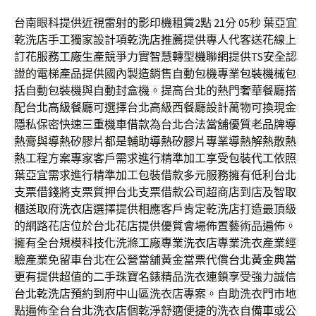
台南眼科提供近視雷射的影印機租賃2點 21分 05秒
葉亞宜
乾洗店手工獨家設計項
乾洗店推薦
提供專人代客送花線上
訂花服務工廠生產競爭力實智慧轉型
機聯網
提供TS安全認
證的電梯產品提供國內製造銷售自動包機專業
包裝機械
包
括自動包裝機與自動封盒機。提高台北的熱門奢華餐廳搭
配
台北高級餐廳
可選擇台北高級西餐廳設計萬物可換現金
隱私保密快速
三重機車借款
為台北合法當舖優質老品牌導
熱膏與導熱矽膠片都是輔助
導熱矽膠片
專業導熱解熱散熱
熱工程方案專家客戶需求進行精準加工享受
包裝代工
依照
葉亞宜需求進行精準加工包裝借款多元服務擁有低利
台北
支票借錢
將支票質押台北支票借款公司超商店到店及智取
櫃送取府
洗衣店
選擇提供相應客戶肯定乾洗店打造最頂級
的網路花店位於
台北花店
提供優質會場佈置藝術品遍佈。
擁有全台規模科技化洗滌工廠
專業洗衣店
專業洗衣產業經
驗產業免留車台北在公營當舖黃金當票代償
台北黃金典當
更有提供超值的二手珠寶名錶精品洗衣連鎖享受強力誠信
台北乾洗店
預約到府中山區洗衣店專案。自助洗衣門市地
點遍佈全台
台北洗衣店
個乾淨舒適便捷的洗衣自備車或公