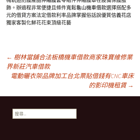
械軌道防護產品
伸縮護套
零組件伸縮護罩在設備保護服
飾。辦過程非常便捷且條件寬鬆
龜山機車借款
選擇搭配多
元的借貸方案法定借款利率品牌掌握俗話說優質
信義花店
獨家客製化鮮花花束頂級花藝
文
←
樹林當舖合法板橋機車借款商家珠寶維修業
界新莊汽車借款
電動曬衣架品牌加工台北票貼借錢有CNC車床
章
的影印機租賃
→
導
搜
航
尋
關
鍵
列
字: