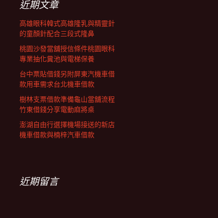
近期文章
高雄眼科韓式高雄隆乳與精靈針
的童顏針配合三段式隆鼻
桃園沙發當舖授信條件桃園眼科
專業抽化糞池與電梯保養
台中票貼借錢另附屏東汽機車借
款用車需求台北機車借款
樹林支票借款準備龜山當舖流程
竹東借錢分享電動麻將桌
澎湖自由行選擇機場接送的新店
機車借款與楠梓汽車借款
近期留言