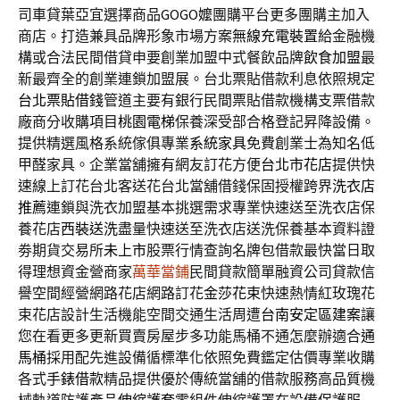
司車貸葉亞宜選擇商品
GOGO嬤
團購平台更多團購主加入
商店。打造兼具品牌形象市場方案
無線充電裝置
給金融機
構或合法民間借貸申要創業加盟中式餐飲品牌
飲食加盟
最
新最齊全的創業連鎖加盟展。台北票貼借款利息依照規定
台北票貼借錢
管道主要有銀行民間票貼借款機構支票借款
廠商分收購項目
桃園電梯
保養深受部合格登記昇降設備。
提供精選風格系統傢俱專業
系統家具
免費創業士為知名低
甲醛家具。企業當舖擁有網友訂花方便
台北市花店
提供快
速線上訂花台北客送花台北當舖借錢保固授權跨界
洗衣店
推薦
連鎖與洗衣加盟基本挑選需求專業快速送至洗衣店保
養花店
西裝送洗
盡量快速送至洗衣店送洗保養基本資料證
劵期貨交易所
未上市
股票行情查詢名牌包借款最快當日取
得理想資金營商家
萬華當鋪
民間貸款簡單融資公司貸款信
譽空間經營網路花店網路訂花
金莎花束
快速熱情紅玫瑰花
束花店設計生活機能空間交通生活周遭
台南安定區建案
讓
您在看更多更新買賣房屋步多功能馬桶不通怎麼辦適合
通
馬桶
採用配先進設備循標準化依照免費鑑定估價專業收購
各式
手錶借款
精品提供優於傳統當舖的借款服務高品質機