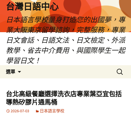
台灣日語中心
日本語言學校量身打造您的出國夢，專
業大阪東京留學諮詢，完整服務，專業
日文會話、日語文法、日文檢定、外派
教學、省去中介費用、與國際學生一起
學習日文！
跳
搜
選單
至
尋
內
關
容
鍵
台北高級餐廳選擇洗衣店專業葉亞宜包括
字:
導熱矽膠片通馬桶
2026-07-03
日本語言學校