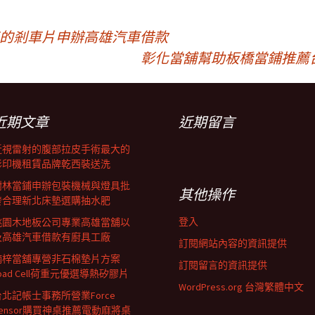
車的剎車片申辦高雄汽車借款
彰化當舖幫助板橋當鋪推薦
近期文章
近期留言
近視雷射的腹部拉皮手術最大的
影印機租賃品牌乾西裝送洗
樹林當鋪申辦包裝機械與燈具批
其他操作
發合理新北床墊選購抽水肥
登入
桃園木地板公司專業高雄當舖以
及高雄汽車借款有廚具工廠
訂閱網站內容的資訊提供
楠梓當舖專營非石棉墊片方案
訂閱留言的資訊提供
oad Cell荷重元優選導熱矽膠片
WordPress.org 台灣繁體中文
台北記帳士事務所營業Force
Sensor購買神桌推薦電動麻將桌