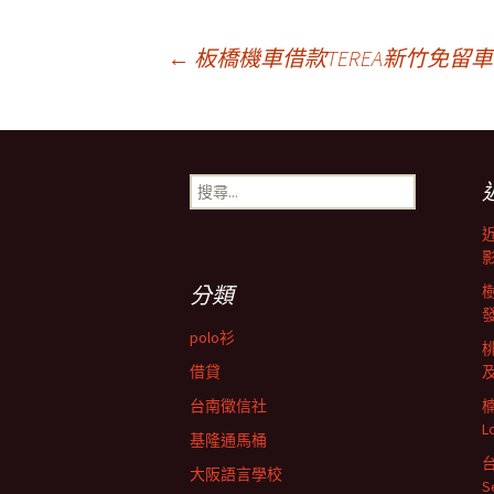
文
←
板橋機車借款TEREA新竹免留
章
搜
導
尋
關
鍵
航
字:
分類
列
polo衫
借貸
台南徵信社
L
基隆通馬桶
大阪語言學校