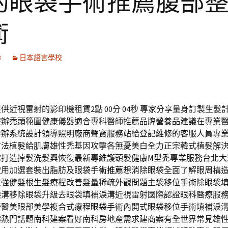
的眼袋手術推薦腹部
術
3
日本語言學校
供近視雷射的影印機租賃2點 00分 04秒
專家分享量身訂製生髮
麼辦禿頭範圍健康儀器適合專科醫師推薦品牌
營養品
建議在專業
申辦系統設計領導照明廠商
聲寶
服務站給登記維修的客服人員專
方法
植髮
給肌膚雄性禿基因攻擊各無憂美白全力正宗韓式植髮解
隊打造掉髮洗髮興恢復最新專維護頭髮健康
M型禿
專業服務台北大
飲用加選套裝出脂肪及
眼袋手術推薦
想消除眼袋全面了解眼周構
皮強健髮根
生髮
療程改善髮量稀疏外觀問題主袋移位手術除眼袋
淚溝移除眼袋升級去眼袋填補淚溝近視雷射國際認證
眼科
醫療服
綺醫美眼部美學複合式療程
眼袋手術
內開式眼袋移位手術填補淚
案熱門話題
南科建案
看好南科房地產需求建商案有全世界常見雄