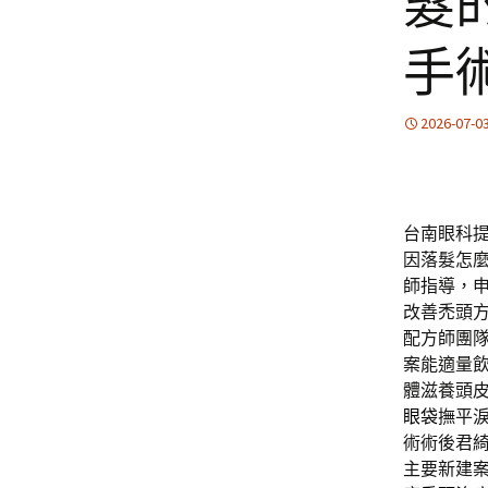
髮
手
2026-07-0
台南眼科提
因落髮怎
師指導，
改善禿頭
配方師團
案能適量
體滋養頭
眼袋
撫平
術術後君
主要新建