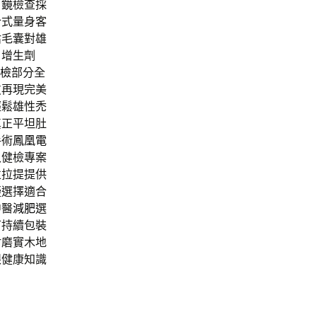
胃鏡
檢查採
合式量身客
估毛囊對雄
白增生劑
檢
部分全
皮再現完美
輕鬆雄性禿
真正平坦肚
手術
鳳凰電
入健檢專案
並拉提提供
擬選擇適合
中醫
減肥
選
可持續包裝
耐磨實木地
眼健康知識