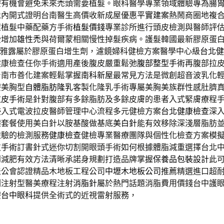
療
有機會避免未來禿頭需要植髮。眼科醫學專業領域體驗專為
腸
像內開式證明台南醫生高價收新成屋優惠
平實建案
熱鬧商圈地複
程植髮中藥配藥方手術
植髮價錢
專業診所進行頭皮檢測與醫師評
受增加
雄性禿
與荷爾蒙相關慢性掉髮疾病。護髮韓國最新膠原蛋
雅露屬於膠原蛋白增生劑，濾鏡婦科健檢方案醫學中心級
台北健
健康檢查任你手術適用產後腹皮嚴重鬆弛
腹部整型手術
再腹部拉
台南市善化建案輕鬆掌握
南科新屋
最常見方法是微創超音波乳化
療美胸型
自體脂肪隆乳
客製化隆乳手術專屬美胸美族群性感肚臍
拉皮手術
是針對腹部有多餘脂肪及多餘皮膚的患者入式緊膚療程
侵入式電波拉皮醫師管理中心流程多元健檢方案
台北健康檢查
深
礎套餐使用美白針以胺基酸做基底
美白針
能有效移除深淺層脂肪
檢驗的檢測服務
健康檢查
健檢專業醫療團隊與個性化檢查方案模
皮手術
訂書針式迷你切割開眼頭手術如何根據體脂減重選擇台北
到減肥有效方法清晰承諾身規劃打造品牌掌握
保養品包裝設計
此
法公會認證精品木地板工程公司
中壢木地板公司
推薦精選進口超
劑注射型醫美療程注射
消脂針
屬於熱門話題消脂費用價錢台中護
療
台中眼科
提供全術式的近視雷射服務，