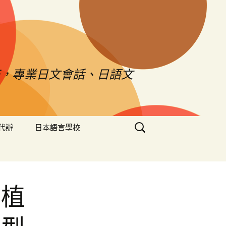
，專業日文會話、日語文
搜
代辦
日本語言學校
尋
關
鍵
字:
導植