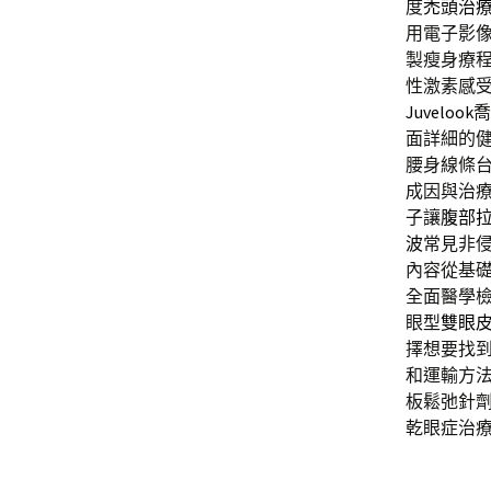
度
禿頭治
用電子影
製瘦身療
性激素感
Juvelook
喬
面詳細的
腰身線條
成因與治
子讓
腹部
波
常見非
內容從基
全面醫學
眼型
雙眼
擇想要找
和運輸方
板鬆弛針
乾眼症治