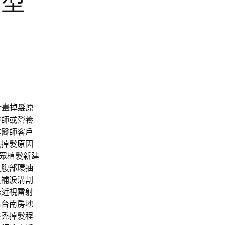
整型
計畫
掉髮
原
醫師或營養
業醫師客戶
決
掉髮原因
眾植髮新建
造腹部環抽
填補淚溝
割
務近視雷射
溝台南房地
性禿掉髮程