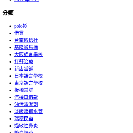
分類
polo衫
借貸
台南徵信社
基隆通馬桶
大阪語言學校
打鼾治療
新店當舖
日本語言學校
東京語言學校
板橋當舖
汽機車借款
油污清潔劑
淡暖暖通水管
瑞穗民宿
過敏性鼻炎
降血糖茶