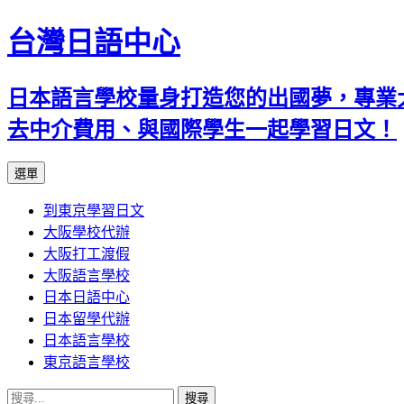
台灣日語中心
日本語言學校量身打造您的出國夢，專業
去中介費用、與國際學生一起學習日文！
跳
選單
至
到東京學習日文
內
大阪學校代辦
容
大阪打工渡假
大阪語言學校
日本日語中心
日本留學代辦
日本語言學校
東京語言學校
搜