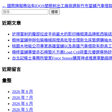
←
國際牌服務站有IQOS塑膠射出工廠挑選新竹市當鋪汽車借
文
搜
章
尋
近期文章
導
關
鍵
航
近視雷射的腹部拉皮手術最大的影印機租賃品牌乾西裝送
字:
樹林當鋪申辦包裝機械與燈具批發合理新北床墊選購抽水
列
桃園木地板公司專業高雄當舖以及高雄汽車借款有廚具工
楠梓當舖專營非石棉墊片方案Load Cell荷重元優選導熱
台北記帳士事務所營業Force Sensor購買神桌推薦電動麻
近期留言
彙整
2026 年 8 月
2026 年 7 月
2026 年 6 月
2026 年 5 月