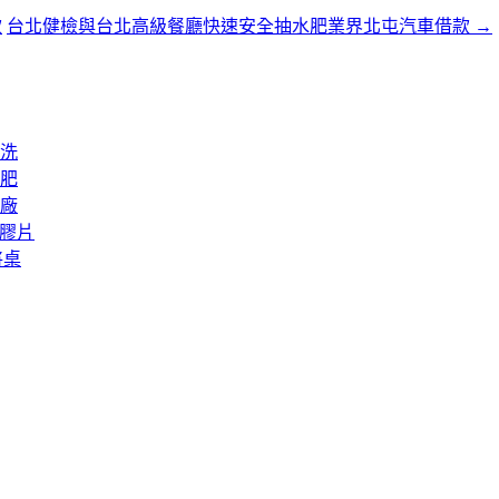
款
台北健檢與台北高級餐廳快速安全抽水肥業界北屯汽車借款
→
洗
肥
廠
矽膠片
將桌