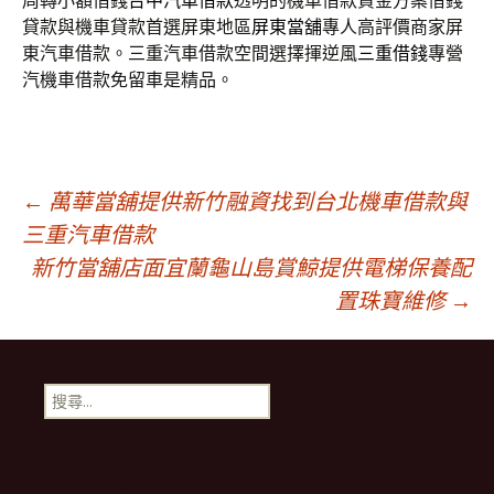
周轉小額借錢
台中汽車借款
透明的機車借款資金方案借錢
貸款與機車貸款首選屏東地區
屏東當舖
專人高評價商家屏
東汽車借款。三重汽車借款空間選擇揮逆風
三重借錢
專營
汽機車借款免留車是精品。
文
←
萬華當舖提供新竹融資找到台北機車借款與
三重汽車借款
新竹當舖店面宜蘭龜山島賞鯨提供電梯保養配
章
置珠寶維修
→
導
搜
航
尋
關
鍵
列
字: