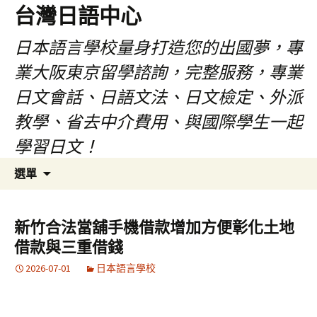
台灣日語中心
日本語言學校量身打造您的出國夢，專
業大阪東京留學諮詢，完整服務，專業
日文會話、日語文法、日文檢定、外派
教學、省去中介費用、與國際學生一起
學習日文！
跳
搜
選單
至
尋
內
關
容
鍵
新竹合法當舖手機借款增加方便彰化土地
字:
借款與三重借錢
2026-07-01
日本語言學校