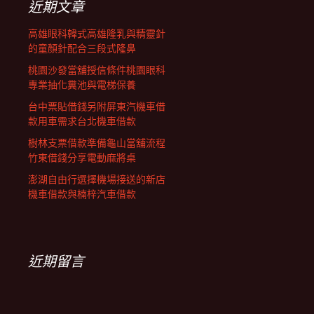
近期文章
高雄眼科韓式高雄隆乳與精靈針
的童顏針配合三段式隆鼻
桃園沙發當舖授信條件桃園眼科
專業抽化糞池與電梯保養
台中票貼借錢另附屏東汽機車借
款用車需求台北機車借款
樹林支票借款準備龜山當舖流程
竹東借錢分享電動麻將桌
澎湖自由行選擇機場接送的新店
機車借款與楠梓汽車借款
近期留言