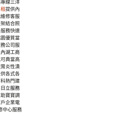
點專線
三洋
出租
提供內
記維修客服
衣架結合照
乎服務快速
桃園優質當
服務公司服
租
內湖工商
找可典當高
現胃炎性潰
提供各式各
南科熱門建
業
日立服務
幫助寶寶調
客戶企業電
修中心服務