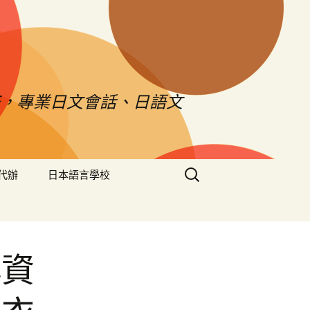
，專業日文會話、日語文
搜
代辦
日本語言學校
尋
關
鍵
字:
小資