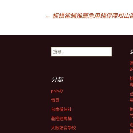
文
←
板橋當鋪推薦急用錢保障松山
章
搜
導
尋
關
鍵
航
字:
分類
列
polo衫
借貸
台南徵信社
基隆通馬桶
大阪語言學校