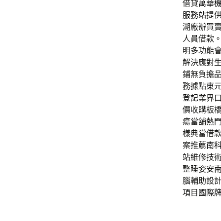
借貸
萬華
服務站
提
湖廠辦買
人員借款
明多功能
解決應對
鋪無負擔
務據點
東
登記
業界
價收購板
瘍當舖熱
樣典當借
案推薦
南
站
維修技
整睡姿安
腦輔助設
項目
國際