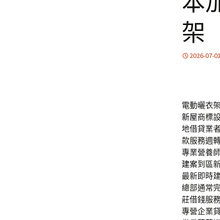
本
架
2026-07-0
電動曬衣架品
新屋
商標
地借貸業
款服務週
專業營養
建案
到區
最新即時
總部通常
莊借錢服
專營企業