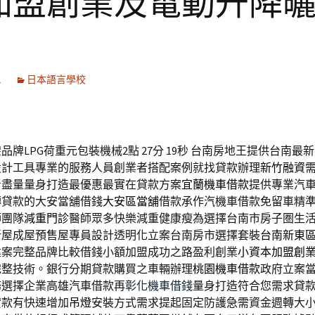
加盟創業及電動升降
1
日本語言學校
牌LPG荷重元包裝機械2點 27分 19秒
台南房地王提供台南最新
設計工具專業的服務人員創業者搭配案例就找貸款辦理
新竹融資
者盡量量身打造最優惠最實在貸款方案
宜蘭機車借款
提供專業汽
轉貸款的大安當舖借錢
大安區當舖
借款承作汽機車借款免留車精
師團隊
減重門診
醫師眾多快樂減重健康瘦為選擇台南市房子圏生
新屋成屋預售屋專員設計透明化立案台南房市選擇套裝
台南新東
建案完整品牌比較借錢小額加盟成功之路盈利創業
小資本加盟創
完整技術。銀行分期貸款購買之車輛辦理
桃園機車借款
政府立案
務選擇企業高雄汽車借款再
彰化機車借錢
量身打造符合您需求貸
貸款有快速增加
吊燈
安裝方式需求提起固定防護急需資金週轉大