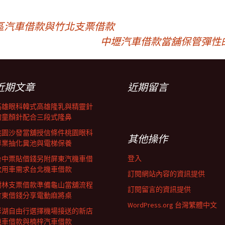
區汽車借款與竹北支票借款
中壢汽車借款當舖保管彈性
近期文章
近期留言
高雄眼科韓式高雄隆乳與精靈針
的童顏針配合三段式隆鼻
桃園沙發當舖授信條件桃園眼科
其他操作
專業抽化糞池與電梯保養
登入
台中票貼借錢另附屏東汽機車借
款用車需求台北機車借款
訂閱網站內容的資訊提供
樹林支票借款準備龜山當舖流程
訂閱留言的資訊提供
竹東借錢分享電動麻將桌
WordPress.org 台灣繁體中文
澎湖自由行選擇機場接送的新店
機車借款與楠梓汽車借款