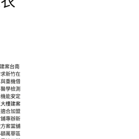
曬衣
建案
台南
需求新竹在
車與重機借
準醫學檢測
活機能
安定
區大樓建案
業
適合加盟
當鋪專辦新
款方案當舖
小額萬華區