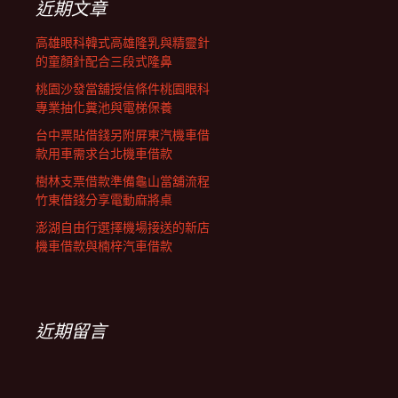
近期文章
高雄眼科韓式高雄隆乳與精靈針
的童顏針配合三段式隆鼻
桃園沙發當舖授信條件桃園眼科
專業抽化糞池與電梯保養
台中票貼借錢另附屏東汽機車借
款用車需求台北機車借款
樹林支票借款準備龜山當舖流程
竹東借錢分享電動麻將桌
澎湖自由行選擇機場接送的新店
機車借款與楠梓汽車借款
近期留言