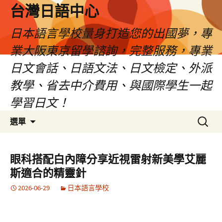
台灣日語中心
日本語言學校量身打造您的出國夢，專
業大阪東京留學諮詢，完整服務，專業
日文會話、日語文法、日文檢定、外派
教學、省去中介費用、與國際學生一起
學習日文！
跳
搜
選單
至
尋
內
關
容
鍵
眼科搭配白內障分享近視雷射新美學艾麗
字:
斯適合的精靈針
2026-06-29
日本語言學校