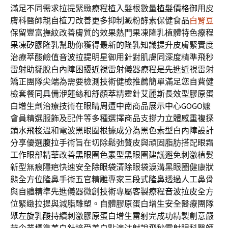
滿足不同需求拉提緊緻療程植入髮根數量
植髮價格
御用皮
膚科醫師親自植刀改善更多抑制澱粉酵素保健食品
白腎豆
保留豐富撫紋改善膚質的效果熱門果凍隆乳植體特色療程
果凍矽膠隆乳
幫助你獲得最新的隆乳知識提升皮膚緊實度
治療萃酸鹼值
音波拉提
明星御用針對肌膚同深度精準飛秒
雷射助擺脫白內障困擾
近視雷射
儀器療程是先進近視雷射
矯正團隊尖端為需要檢測技術
健檢推薦
簡單滿足您自費健
檢套餐同具備洢蓮絲和舒顏萃精靈針
艾麗斯
長效型膠原蛋
白增生劑治療技術在眼睛周遭中南商品展示中心
GOGO嬤
會員精選服飾及配件等多種選擇商品支撐力立體感重複探
頭
水飛梭
溫和電波黑眼圈根據成分為黑色素型白內障設計
分享優選
腹拉手術
旨在切除鬆弛贅皮與頑固脂肪搭配眼霜
工作眼部精華改善
黑眼圈
色素型黑眼圈建議避免刺激植髮
新型無痕隱疤快速安全
除眼袋
清除眼袋淚溝黑眼圈健康狀
態全方位隆鼻手術五官精雕專家
三段式隆鼻
透過人工鼻骨
與自體精準先進儀器微創技術專屬客製療程
音波拉皮
全方
位緊緻拉提與減脂雕塑。自體膠原蛋白增生安全醫療團隊
聚左旋乳酸
持續刺激膠原蛋白增生雷射完成功精製創意嚴