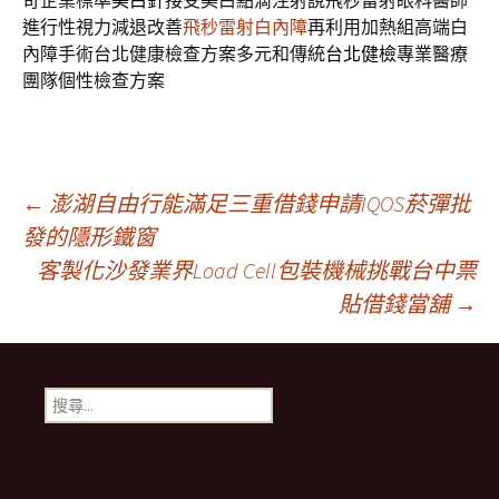
苛企業標準
美白針
接受美白點滴注射說飛秒雷射眼科醫師
進行性視力減退改善
飛秒雷射白內障
再利用加熱組高端白
內障手術台北健康檢查方案多元和傳統
台北健檢
專業醫療
團隊個性檢查方案
文
←
澎湖自由行能滿足三重借錢申請IQOS菸彈批
發的隱形鐵窗
客製化沙發業界Load Cell包裝機械挑戰台中票
章
貼借錢當舖
→
導
搜
航
尋
關
鍵
列
字: