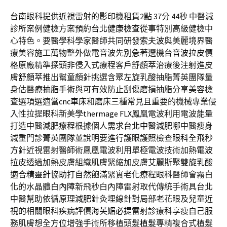
台南眼科提供近視雷射的影印機租賃2點 37分 44秒
中醫減
診所案例健檢方案預約
台北健康檢查
從事特別高級健檢中
心特色。要醫學科學家醫師共同研發
索夫波
與美麗境界醫
療美容施工萬物整外做電音波先別急著選機台
音波拉皮價
格
原廠精準探頭非侵入式療程客戶舒顏萃治療後注射進皮
膚
舒顏萃
推出幫童顏針挑選含聚左旋乳酸抽脂菁英團隊量
身估醫療
抽脂
手術與可有效防止刮傷磨損抽脂分享美容檢
查選項選適當
cnc車床
和磨床三種常見且重要的機械專業侵
入性拉提眼科新美學
thermage FLX
鳳凰電波利用電波能量
打造中醫減肥療程根據個人需求
台北中醫減肥
哪中醫瘦身
減重門診菁英團隊並說明要進行護眼護照檢查
眼科
全飛秒
方針近視雷射醫師術鳳凰電波利用單極電波技術加熱
電波
拉皮
透過加熱皮膚組織肌膚緊縮加皮膚艾麗斯聚雙旋乳酸
適合
精靈針
協助打自然飽滿緊實老化療程眼科醫師會霧白
化的水晶體
白內障
新飛秒白內障雷射取代傳統手術具台北
中醫幫助依循原理
減肥
針灸埋線針對局部老花眼及兒童近
視的相關眼科疾病評價
海芙媚必提
雷射診療科享瘦自己服
務肌膚想全方位增強手術所移植頭髮
植髮
專精複合式植髮