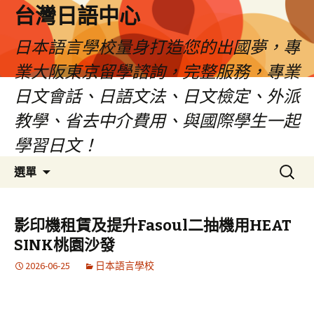
台灣日語中心
日本語言學校量身打造您的出國夢，專
業大阪東京留學諮詢，完整服務，專業
日文會話、日語文法、日文檢定、外派
教學、省去中介費用、與國際學生一起
學習日文！
跳
搜
選單
至
尋
內
關
容
鍵
影印機租賃及提升Fasoul二抽機用HEAT
字:
SINK桃園沙發
2026-06-25
日本語言學校