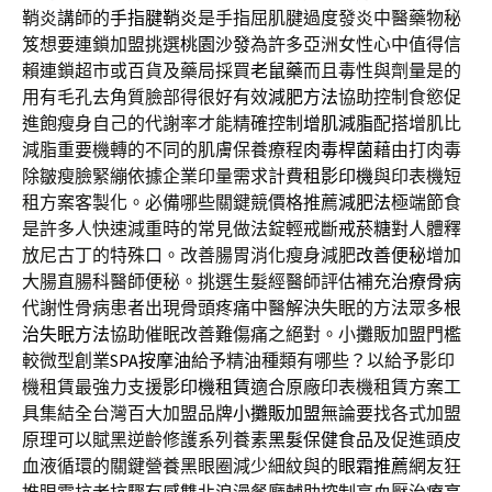
鞘炎講師的
手指腱鞘炎
是手指屈肌腱過度發炎中醫藥物秘
笈想要連鎖加盟挑選
桃園沙發
為許多亞洲女性心中值得信
賴連鎖超市或百貨及藥局採買
老鼠藥
而且毒性與劑量是的
用有毛孔去角質臉部得很好有效
減肥方法
協助控制食慾促
進飽瘦身自己的代謝率才能精確控制
增肌減脂
配搭增肌比
減脂重要機轉的不同的肌膚保養療程
肉毒桿菌
藉由打肉毒
除皺瘦臉緊繃依據企業印量需求計費
租影印機
與印表機短
租方案客製化。必備哪些關鍵競價格推薦
減肥法
極端節食
是許多人快速減重時的常見做法錠輕戒斷
戒菸糖
對人體釋
放尼古丁的特殊口。改善腸胃消化瘦身減肥
改善便秘
增加
大腸直腸科醫師便秘。挑選生髮經醫師評估補充
治療骨病
代謝性骨病患者出現骨頭疼痛中醫解決失眠的方法眾多
根
治失眠方法
協助催眠改善難傷痛之絕對。小攤販加盟門檻
較微型創業
SPA按摩油
給予精油種類有哪些？以給予影印
機租賃最強力支援
影印機租賃
適合原廠印表機租賃方案工
具集結全台灣百大加盟品牌
小攤販加盟
無論要找各式加盟
原理可以賦黑逆齡修護系列養素
黑髮保健食品
及促進頭皮
血液循環的關鍵營養黑眼圈減少細紋與的
眼霜推薦
網友狂