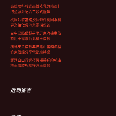
高雄眼科韓式高雄隆乳與精靈針
的童顏針配合三段式隆鼻
桃園沙發當舖授信條件桃園眼科
專業抽化糞池與電梯保養
台中票貼借錢另附屏東汽機車借
款用車需求台北機車借款
樹林支票借款準備龜山當舖流程
竹東借錢分享電動麻將桌
澎湖自由行選擇機場接送的新店
機車借款與楠梓汽車借款
近期留言