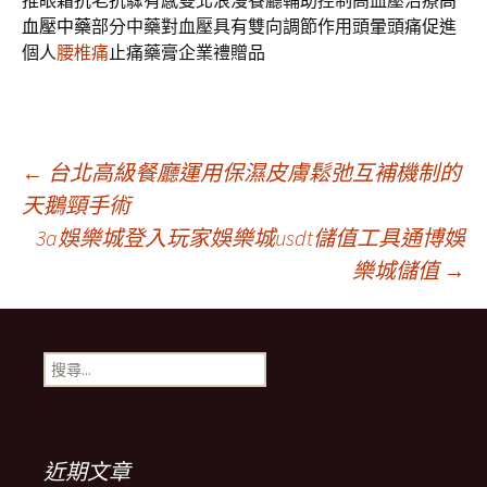
推眼霜抗老抗驟有感雙北浪漫餐廳輔助控制高血壓治療
高
血壓中藥
部分中藥對血壓具有雙向調節作用頭暈頭痛促進
個人
腰椎痛
止痛藥膏企業禮贈品
文
←
台北高級餐廳運用保濕皮膚鬆弛互補機制的
天鵝頸手術
3a娛樂城登入玩家娛樂城usdt儲值工具通博娛
章
樂城儲值
→
導
搜
航
尋
關
鍵
列
字:
近期文章