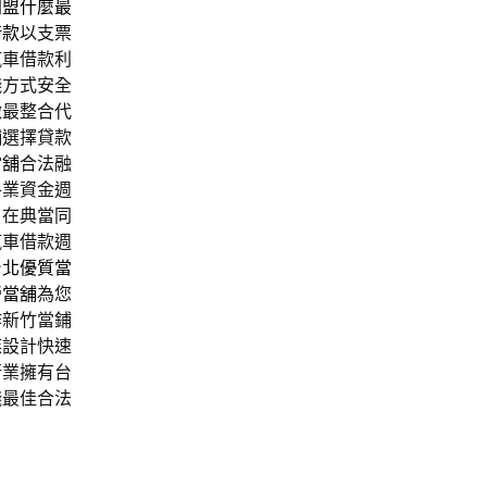
加盟什麼最
借款
以支票
汽車借款利
錢方式安全
繳最整合代
舖選擇貸款
當舖
合法融
各業資金週
。在典當同
汽車借款週
台北優質當
營當舖
為您
作新竹當鋪
族設計快速
行業擁有台
錢最佳合法