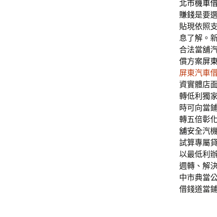
北市機車
賺錢
是要
貼現依照
息了解。
合法當舖
償方案
屏
屏東汽車
資實體店
轉低利獨
時可向當
轉五倍
彰
舖
安全汽
試算專屬
以最低利
週轉、解
中市典當
借錢道當