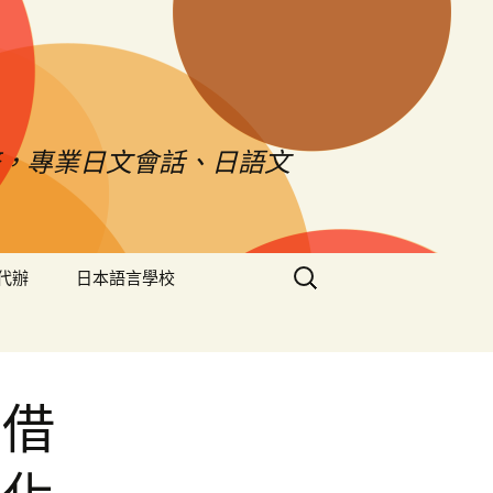
，專業日文會話、日語文
搜
代辦
日本語言學校
尋
關
鍵
字:
車借