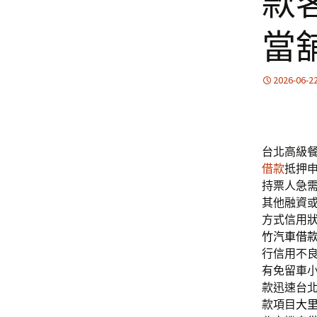
款
當
2026-06-2
台北高級餐廳
借款
抵押
持票人急
其他融資
方式信用
竹汽車借
行信用不
有免留車
款迅速台
款項目
大