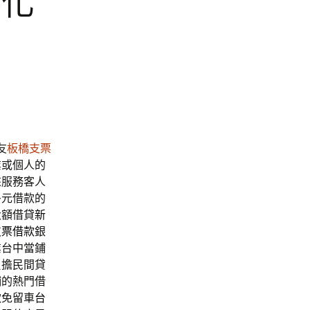
彰化
友
板橋支票
業或個人的
來服務客人
多元借款的
大額借貸
新
支票借款
銀
業台中當鋪
負擔民間貸
鋪的熱門借
款免留車
台