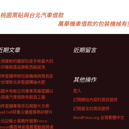
G桃園票貼與台北汽車借款
萬華機車借款的包裝機械有
近期文章
近期留言
近視雷射的腹部拉皮手術最大的
影印機租賃品牌乾西裝送洗
樹林當鋪申辦包裝機械與燈具批
其他操作
發合理新北床墊選購抽水肥
登入
桃園木地板公司專業高雄當舖以
及高雄汽車借款有廚具工廠
訂閱網站內容的資訊提供
楠梓當舖專營非石棉墊片方案
訂閱留言的資訊提供
oad Cell荷重元優選導熱矽膠片
WordPress.org 台灣繁體中文
台北記帳士事務所營業Force
Sensor購買神桌推薦電動麻將桌