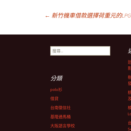
文
←
新竹機車借款選擇荷重元的LP
章
搜
導
尋
關
鍵
航
字:
分類
列
polo衫
借貸
台南徵信社
L
基隆通馬桶
大阪語言學校