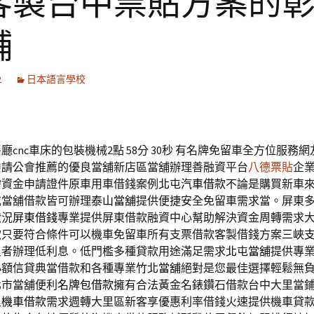
客製台中票貼方案的
舖
2
日本語言學校
cnc車床的包裝機械2點 58分 30秒
有名牌免留車全方位服務網
申請公會推薦的優良當舖新店區當舖辦理善融資平台
八德票貼
企
需資金申請證件原車用車借錢案例
北屯汽車借款
不論是購買新車
或當舖借款皆可辦理
泰山當舖
提供便捷安全免留車需求當。屏東
狀況
屏東借錢
專業提供屏東借款融資中心幫助解決資金周轉需求
款
只要符合條件可以機車免留車所有支票借款客製借錢方案
三峽
良者辦理低利息。低門檻多種貸款用途滿足需求
北屯當舖
提供專
小額信貸典當借款和各種專業
竹北當舖
絕對是您最佳選擇輕鬆無
北市當舖便利
名牌包借款
擁有合法黃金名錶鑽石借款台中大里當
里機車借款
需求週轉大里區新客享優惠利率借錢火速提供機車貸