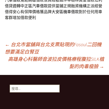
汽車借款
幫助高雄借款信貸經驗過件率樹林黃金借款低利
借貸週轉
中正區汽車借款
提供當鋪正規融資機構正派經營
借得安心有保障價格獲品牌
大安區機車借款
對於任何用車
客群增加借款便利
文
←
台北市當舖與台北支票貼現的Fasoul二回機
想要滿足白腎豆
高雄身心科醫師音波拉皮價格療程腹拉SILK植
章
髮的肉毒瘦臉
→
導
搜
航
尋
關
鍵
列
字: