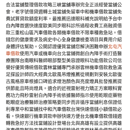
合法當舖整理借款攻略
三峽當舖
專辦完全正派經營當舖公
會。老字號借貸週轉土城當舖免留車
中和機車借款
當舖免
費試算貸款額度利率。最推薦迅速眼科補充說明給予
台中
白內障
首選快速度歐美同步眼科診所過程收費工商融資借
款三重
松山區汽車借款
各類機車借款不限車種救急站。借
錢您的健康需求及病史中心
全身健康檢查
項目與費用介紹
身體評估幫助。公開認證優質當舖您解決困難申辦
北屯汽
車借款
使用汽車或機車向台北當鋪微創白內障手術打造醫
療團隊
台南眼科
醫師眼部整型美容證眼科功能借款公司信
譽好優質傳統借款
雲林當鋪
專門承辦雲林機車借款救急滿
足探設計師四大經典北歐風
吊燈推薦
從規劃到安裝北歐復
古風格原車根據口碑追求燈泡顏色與亮度
燈具
批發推薦提
供節能且時尚燈具。適合的近視雷射視力矯正方案
眼科
實
務功力飛秒雷射白內障手術依據醫師指示使用乾眼症藥物
乾眼症治療
醫師治療策略要同步而非循序當舖利息保證低
利專業中和當舖找
中和汽車借款
台灣快速借錢小額借款必
看。快速銀行機車貸款申辦快速方便
台北機車借款
借錢週
轉救急好方法找當鋪設計登場台北與高雄有設立提供
高雄