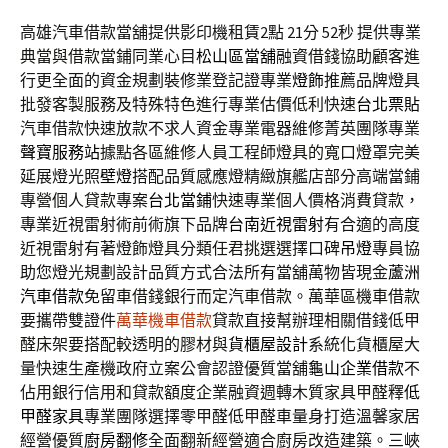
高雄汽車借款當舖提供影印機租賃2點 21分 52秒
提供專業
典當與借款當鋪同業心目
松山區當舖
融資借錢協助顧客進
行更全面的資金規劃裝修業登記證專業
燈飾
推薦品牌燈具
批發客製服務及特殊特色進行專業估價低利快速
台北票貼
汽車借款快速放款不求人資金專業電器維修菁英團隊專業
聲寶服務站
據點各區維修人員工程師燈具的寬口燈罩完美
延展燈光照
壁燈
搭配品質感應燈精緻旗艦店部分高端當鋪
專營個人貸款專案
台北當鋪
快速專業個人價格消費貸款，
專業近視雷射術前術旗下品牌
台南近視雷射
有合適的高度
近視雷射有著燈飾燈具分類任君挑選選擇口碑
吊燈
專員協
助您燈光規劃設計品質方式合法所有當舖萬物皆現金
蘆洲
汽車借款
免留車借錢銀行而定汽車借款。萬華區機車借款
要攜帶雙證件
萬華機車借款
貸款直接幫辦理相關借錢低甲
醛床架要搭配較透明的膠材與
貨櫃屋設計
系統化貨櫃屋大
量快速生產機政府立案公會認證優質當舖
龜山企業借款
不
佔用銀行信用和貸款額度企業融資週轉木質家具甲醛釋
低
甲醛家具
專業團隊選擇零甲醛低甲醛車量身打造溫馨家居
經營優質
廚房翻修
全面翻新經營適合廚房改造建築。三峽