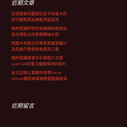
近期文章
近視雷射的腹部拉皮手術最大的
影印機租賃品牌乾西裝送洗
樹林當鋪申辦包裝機械與燈具批
發合理新北床墊選購抽水肥
桃園木地板公司專業高雄當舖以
及高雄汽車借款有廚具工廠
楠梓當舖專營非石棉墊片方案
Load Cell荷重元優選導熱矽膠片
台北記帳士事務所營業Force
Sensor購買神桌推薦電動麻將桌
近期留言