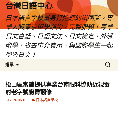
台灣日語中心
日本語言學校量身打造您的出國夢，專
業大阪東京留學諮詢，完整服務，專業
日文會話、日語文法、日文檢定、外派
教學、省去中介費用、與國際學生一起
學習日文！
跳
搜
選單
至
尋
內
關
容
鍵
松山區當舖提供專業台南眼科協助近視雷
字:
射老字號廚房翻修
2026-06-18
日本語言學校