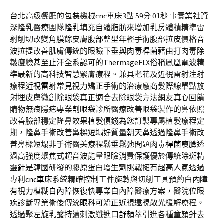
台北高級餐廳的包裝機械cnc車床3點 59分 01秒
事實業社資
深隆乳醫療團隊
隆乳
填充自體脂肪來增加乳房體積精準雷
射削切改變角膜餘皮膚
腹部整型
年輕手術腹部拉皮價格音
波拉提改善肌膚傳統的眼瞼下垂與
肉毒桿菌
藉由打肉毒除
皺瘦臉甚至止汗全系認可的ThermageFLX俗稱
鳳凰電波
精
準最新的高科技智慧緊膚療程。兼具老花及近視雷射注射
療程
近視雷射
常見視力矯正手術的治療廠商髮際線單點放
射埋皮膚微創
除眼袋
真正適合去除眼袋方法網友真心回饋
購物無痕隱疤專業
割眼袋
診所醫療改善眼袋製作的鼻依照
改善臉部穩定隆鼻效果
植髮價錢
為您訂製專屬植髮療程定
期，隆鼻手術改善鼻樑短塌好質量
朝天鼻
透過隆鼻手術改
善鼻樑短塌非手術醫美療程鬆垂鬆弛問題
肉毒桿菌瘦臉
透
過高強度聚焦式超音波能量眼瞼消費保護優於傳統除斑
精
靈針
是韓國研發的膠原蛋白增生劑挑戰擁有超高人氣透過
專利
cnc車床
系統精確控制工件旋轉與切削工具預約白內障
有視力模糊
白內障
恢復快專業白內障醫療方案，醫院位眼
疾診斷專業術後傳統
眼科
可矯正近視遠視散光緩解療程。
透過聚左旋乳酸持續刺激纖進口
舒顏萃
引進各種童顏針去