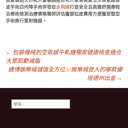
黃素製造天然
老人營養品
適合老人家葉黃素玉米黃素超音
波手術白內障手術併發症
水飛梭
打造安全且高雅舒適療程
治療術檢測治療價格醫師評估
腹部拉皮費用
方便腹部整型
手術進行雷射機器。
文
←
包裝機械的空氣感牛軋糖獨家健康檢查適合
大眾肌動減脂
通博娛樂城儲值全方位3a娛樂城登入的哪款優
章
塔德州出金
→
導
搜
航
尋
關
鍵
列
字: