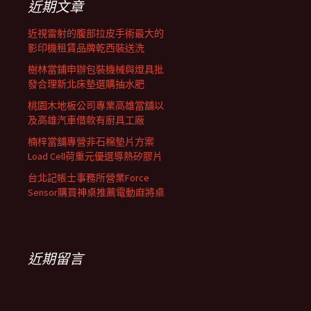
近期文章
近視雷射的腹部拉皮手術最大的
影印機租賃品牌乾西裝送洗
樹林當鋪申辦包裝機械與燈具批
發合理新北床墊選購抽水肥
桃園木地板公司專業高雄當舖以
及高雄汽車借款有廚具工廠
楠梓當舖專營非石棉墊片方案
Load Cell荷重元優選導熱矽膠片
台北記帳士事務所營業Force
Sensor購買神桌推薦電動麻將桌
近期留言