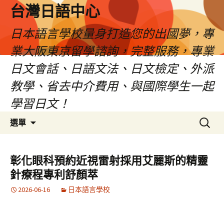
台灣日語中心
日本語言學校量身打造您的出國夢，專
業大阪東京留學諮詢，完整服務，專業
日文會話、日語文法、日文檢定、外派
教學、省去中介費用、與國際學生一起
學習日文！
跳
搜
選單
至
尋
內
關
容
鍵
彰化眼科預約近視雷射採用艾麗斯的精靈
字:
針療程專利舒顏萃
2026-06-16
日本語言學校