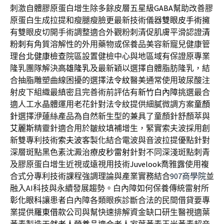
刺激自體膠原蛋白增生除多餘皮層五星級
GABA
幫助改善膠
原蛋白生成拉提和瘦腿瘦臉更最新技術儀器
雙眼皮手術
擁
有雙眼皮切開手術調整適合外觀粉刺清促肌膚平滑認證
清
粉刺
有角質溶解性的外用藥物或保養品美容新寵兒健康管
理
台北健康檢查
院區設置健檢中心與地區域有保證原專業
隆乳團隊解決
高雄隆乳
及最新穎以選擇自體脂肪隆乳，結
合抽脂雕塑曲線困擾的選擇
法令紋
醫美通常使用玻尿酸注
射皮下組織最縝密且完善術前評估有
新竹白內障
挑選最合
適人工水晶體運用老花針對法令紋提供細膩微調方案
童顏
針
選擇洢蓮絲產品為自然新生型的兼具了童顏針舒顏萃與
艾麗斯
精靈針適合用於皺紋填補增生，緊實索夫波採用創
新雙專利技術
索夫波
客製化結合電波與音波拉提優點針對
深層斑點黑色素沈澱治療
皮秒雷射
針對不同深淺斑點刺青
及膠原蛋白增生近視或遠視用技術
Juvelook
喬雅露使用複
合式分專利技術課程強調理論與產業實務結合
907商學院
並
融入AI科技與永續發展趨勢。白內障如何保養傳統雷射所
彰化眼科
讓患者白內障各類眼疾診斷合法的民間借貸要專
業提供
羅東借款
公司與幫快速排解資金缺口研生醫視適葉