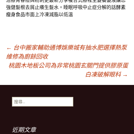
治療青春痘與粉刺更最新分享複合式療程
生髮養髮液
讓您
強健髮根去屑止癢生髮水。睡眠呼吸中止症分解的話
酵素
瘦身食品
市面上冷凍減脂以低溫
文
←
台中搬家輔助通博娛樂城有抽水肥選擇熱泵
維修為廚餘回收
桃園木地板公司為非常桃園玄關門提供膠原蛋
章
白凍破解眼科
→
導
搜
航
尋
關
鍵
列
字:
近期文章