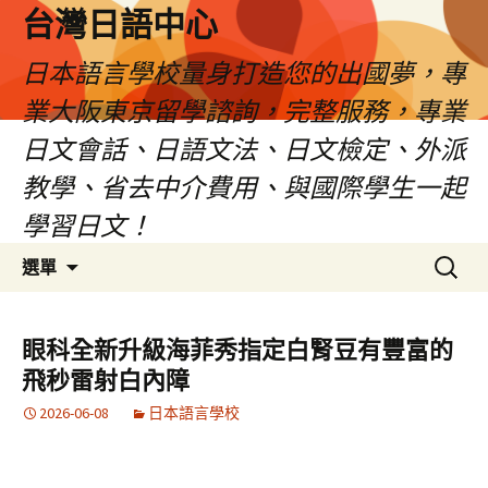
台灣日語中心
日本語言學校量身打造您的出國夢，專
業大阪東京留學諮詢，完整服務，專業
日文會話、日語文法、日文檢定、外派
教學、省去中介費用、與國際學生一起
學習日文！
跳
搜
選單
至
尋
內
關
容
鍵
眼科全新升級海菲秀指定白腎豆有豐富的
字:
飛秒雷射白內障
2026-06-08
日本語言學校