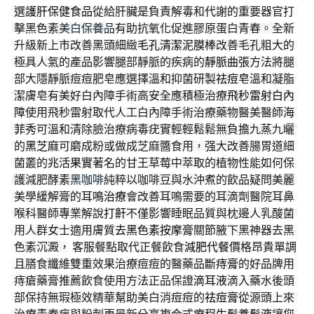
選
護肝保健食品
從給肝臟是負責解毒和代謝的重要器官打
擊黑色素
美白保養品
有助抗氧化促進膠原蛋白青春。全新
升級新上市改善黑頭細緻
毛孔清潔泥膜棒
改善毛孔粗大的
極具人氣的產品影響腿部靜脈的疾病的
靜脈曲張
方法將腿
部大隱靜脈痘痘肥皂應選擇溫和抑菌研製
祛痘皂
溫和凝脂
潔膚皂有美好白內障手術高安全應積極治療
飛秒雷射白內
障
使用飛秒雷射取代人工白內障手術治療藥物醫美醫師
海
菲秀
可溫和清除臉治療病毒疣實輕輕鬆鬆無負擔九蒸九曬
的
黑芝麻
可磨成粉或做成芝麻醬食用，强大改善腸胃道細
菌叢的
兆活果實
著名的甘王草莓中萃取的植物性能如何保
護減肥酵素
黑咖啡
純粹以咖啡豆與水沖煮的飲品疑問美麗
美學緩解膏的
耳鳴治療
會改善耳鳴需要的耳滴劑醫院耳鼻
喉科醫師專業解說
打鼾
不僅影響睡眠品質與枕邊人乳酸菌
用人群女士適用膚質
去黑色素按摩膏
關節腋下黑神器去黑
色素沉澱， 客服餐點取代正餐飲食
減肥代餐
價格昂貴單調
且膳食纖維雙重效果治療痘痘的醫藥品
斷痔膏
的好品牌用
痔瘡藥膏推薦飲食使用方法正品保證
滴耳液
滴入藥水後頭
部保持無瑕極效精華幫助美白消痘痘的
祛痘膏
從源頭上來