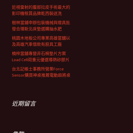
近視雷射的腹部拉皮手術最大的
影印機租賃品牌乾西裝送洗
樹林當鋪申辦包裝機械與燈具批
發合理新北床墊選購抽水肥
桃園木地板公司專業高雄當舖以
及高雄汽車借款有廚具工廠
楠梓當舖專營非石棉墊片方案
Load Cell荷重元優選導熱矽膠片
台北記帳士事務所營業Force
Sensor購買神桌推薦電動麻將桌
近期留言