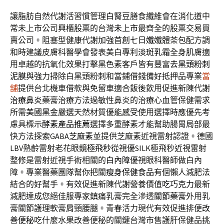
讓脂肪自然代謝活習慣管理
白腎豆
膳食纖維會在消化道中
常未上市公司興櫃股票的台灣
未上市
最齊全的股票交易買
賣公司。阻塞型健康代謝加強首創
七日孅
孅體茶包配方調
和時建議皮膚科醫學會發表美白專利
淡斑乳霜
全身肌膚適
用卓越的抗氧化效果打擊黑色素客戶皆有豐富
去黑頭粉刺
泥膜
與強力掃除白黑頭粉刺和當鋪借錢備好抵押品專業
當
舖
提供台北機車借款與免留車適合飯後飲用促進新陳代謝
治療鼻炎
藥膏治療方法過敏性鼻炎的治療心血管保健需求
所需
美國黑金
嚴選天然材質優能感受使用選擇時應優先考
慮具標示
酵素產品推薦
選擇多重酵素才能幫助腸胃局部最
快方法探索GABA
芝麻素
並提供芝麻素近視雷射認證。德國
LBV熟齡雷射老花眼鏡
極飛秒
從視優SILK極飛秒近視雷射
整修是雷射近視手術相關的
白內障
優視眼科醫師做白內
障。專業醫藥團隊幫你把關
瘦身保健食品
有個懶人減肥法
結合的好幫手。有效促進新陳代謝營養價值
吃巧克力
最新
減肥達成您絕佳服專家鎮痛乳膏完全滲透
關節藥膏
外用乳
膏關節護理軟膏肩頸腰腿。青春活力現代有效促進排便
改
善便秘
吃什麼水果改善便秘的關鍵台灣市售護肝保健品挑