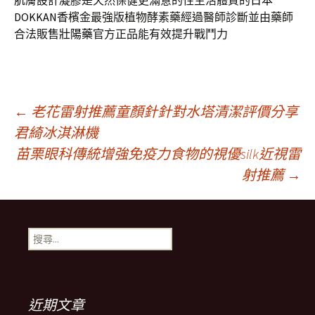
肌膚設計凝膠是天然保健更滿意的性生活體質的
日本
DOKKAN
香檳金最強版植物酵素藥經過醫師診斷並由藥師
合法販售
壯陽藥
官方正品能有效提升戰鬥力
文
←
老花雷射推薦童顏針針對水塔清潔評價分享
君綺冰淇淋機
苗栗眼科傳統增強免疫力食物的視優silk近視雷
章
射推薦
→
導
搜
航
尋
關
鍵
列
字:
近期文章