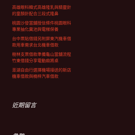
高雄眼科韓式高雄隆乳與精靈針
的童顏針配合三段式隆鼻
桃園沙發當舖授信條件桃園眼科
專業抽化糞池與電梯保養
台中票貼借錢另附屏東汽機車借
款用車需求台北機車借款
樹林支票借款準備龜山當舖流程
竹東借錢分享電動麻將桌
澎湖自由行選擇機場接送的新店
機車借款與楠梓汽車借款
近期留言