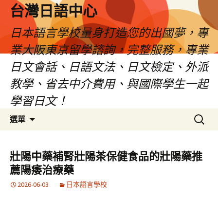
台灣日語中心
日本語言學校量身打造您的出國夢，專
業大阪東京留學諮詢，完整服務，專業
日文會話、日語文法、日文檢定、外派
教學、省去中介費用、與國際學生一起
學習日文！
跳
搜
選單
至
尋
內
關
容
鍵
壯陽中藥補腎壯陽茶保健食品的壯陽藥推
字:
薦陽痿治療藥
2026-06-03
日本語言學校