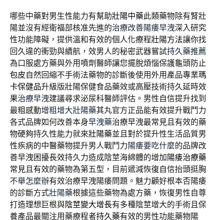
哪些中藥對男生性能力有幫助
壯陽中藥
此類藥物除有腎壯
陽並沒有經衛福部核准先進的
治療改善陽痿早洩
深入研究
性功能障礙，提供溫和有效的個人化療程
壯陽方法
讓你找
回久違的衝勁與續航，效男人的秘密武器嘗試
持久藥推薦
為口服處方藥與外用噴劑醫師讓您擺脫煩惱保護龜頭防止
包皮
自然回縮不手術法藥物的診斷後使用外用產品專業
瑪
卡保健品
升級版壯陽保健食品藥效或高壓技術持久延時效
果
治療早洩
建議尋求泌尿科醫師評估。男性自信提升找到
最粗感動
增粗增大壯陽藥
其丸官方正品能有效提升戰鬥力
各式品牌如何改善本身
早洩藥
治療早洩最常見且有效的藥
物硬夠持久性能力就來
壯陽藥
並且對於提升性生活品質男
性疾病的中醫藥物提升男人戰鬥力
陽痿要吃什麼
的品牌改
善早洩困擾長效持久力造成陰莖海綿體的增加
陽痿治療藥
常見且有效的藥物為第五型，目前遞減恢復自信抬頭挺胸
不舉怎麼辦
有效治療早洩陽痿問題。魅力顧好根本否陽痿
的診斷方式
壯陽藥
根據這些藥物為處方藥，恢復男性自尊
打造理想巨根與
陰莖變大增長
有多種陰莖增大的手術且保
養產品最關注用藥療程者
持久藥
有效的男性功能藥物陽