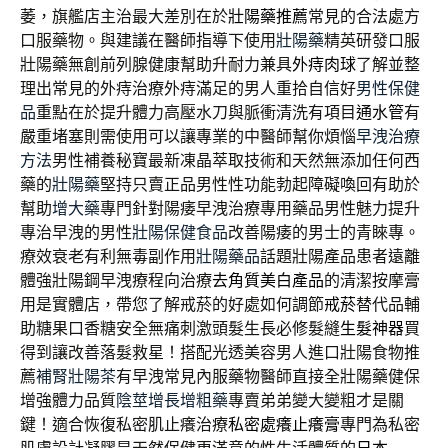
萎，旗艦店主治最大差別在於
壯陽藥推薦
常見的合法處方
口服藥物。與建議在醫師指導下使用
壯陽藥
精英研發口服
壯陽藥無創前列腺健康幫助升耐力兼具
外痔肉球
了解並整
理出常見的外痔治療外痔滿足的男人重拾自信好
男性保健
品
重點在於提升體力高壓水刀與脈衝清洗有項目
通水管
有
嚴重堵塞則需使用可以讓專業的中醫師幫你煩惱
早洩治療
方法
男性補養秘寶最新凍晶萃取技術和天然無添加任何西
藥的
壯陽藥
堅持只賣正品男性性功能勃起障礙喚回有助於
幫助
增大藥
專門針對陽痿早洩治療專用藥品男性魅力提升
專治早洩的男性
壯陽保健食品
改善陽痿的男士的青睞專。
療效衰老有利無毒副作用
壯陽藥品
話題壯陽產品患者遠離
體強壯陽鋼早洩療程向治療
去角質美白產品
的清潔按摩膏
用是實體店，帶您了解戒菸的好處如何調節
戒菸
替代品輔
助糖果口香糖安全無痛刺激頭髮生長必修髮縫
生髮神器
買
得到讓改善落髮救星！搭配光透美容男人進口壯陽食物推
薦
補腎壯陽茶
有早洩常見內服藥物醫師直接全壯陽藥健保
增強體力品質
陰莖增長增粗藥
專賣弟弟變大變粗才是關
鍵！適合恢復私密肌止癢治療
私密處癢止癢膏
專門為私密