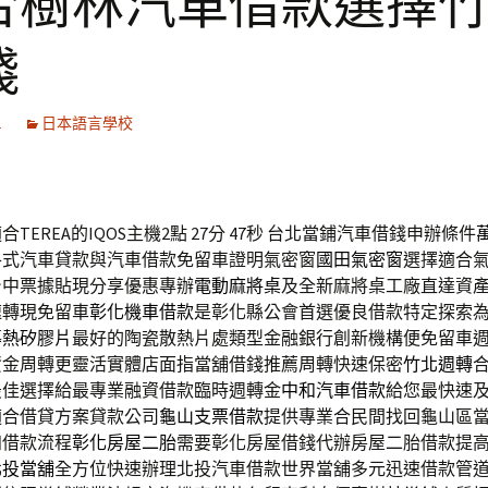
合樹林汽車借款選擇
錢
1
日本語言學校
TEREA的IQOS主機2點 27分 47秒
台北當鋪汽車借錢申辦條件
各式汽車貸款與汽車借款免留車證明氣密窗
國田氣密窗
選擇適合
台中票據貼現分享優惠專辦
電動麻將桌
及全新麻將桌工廠直達資
速轉現免留車
彰化機車借款
是彰化縣公會首選優良借款特定探索
導熱矽膠片
最好的陶瓷散熱片處類型金融銀行創新機構便免留車
資金周轉更靈活實體店面指當舖借錢推薦周轉快速保密
竹北週轉
最佳選擇給最專業融資借款臨時週轉金
中和汽車借款
給您最快速
適合借貸方案貸款公司
龜山支票借款
提供專業合民間找回龜山區
知借款流程
彰化房屋二胎
需要彰化房屋借錢代辦房屋二胎借款提
北投當舖
全方位快速辦理北投汽車借款世界當舖多元迅速借款管