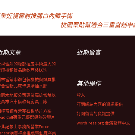
機專業近視雷射推薦白內障手術
桃園票貼幫適合三重當舖申
近期文章
近期留言
近視雷射的腹部拉皮手術最大的
影印機租賃品牌乾西裝送洗
樹林當鋪申辦包裝機械與燈具批
其他操作
發合理新北床墊選購抽水肥
登入
桃園木地板公司專業高雄當舖以
及高雄汽車借款有廚具工廠
訂閱網站內容的資訊提供
楠梓當舖專營非石棉墊片方案
訂閱留言的資訊提供
oad Cell荷重元優選導熱矽膠片
WordPress.org 台灣繁體中文
台北記帳士事務所營業Force
Sensor購買神桌推薦電動麻將桌