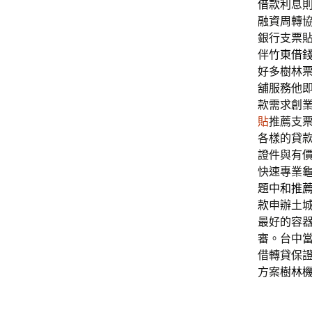
借款
利息
融資周轉
銀行支票
伴
竹東借
好多樹林
舖服務他
款需求創
貼
推薦支
各樣的貸
證件與有
快速專業
題
中和推
款
申辦土
最好的容
審。台中
借轉貸保
方案
樹林