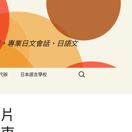
，專業日文會話、日語文
搜
代辦
日本語言學校
尋
關
鍵
字:
膠片