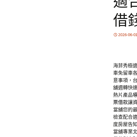
適
借
2026-06-0
海菲秀極適合
車免留車
意事項，
舖週轉快
熱片產品
票借款
讓
當舖您的
檢查配合
度房屋告
當舖專業