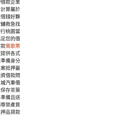
押借款企業
析計算屬於
您借錢好夥
當舖
救急找
銀行桃園當
滿足您的借
貸款
鶯歌票
款
提供各式
您準備身分
立案抵押最
融資借款問
土城汽車借
來保存茶葉
料準備且送
鋪尊榮產質
抵押品貸款