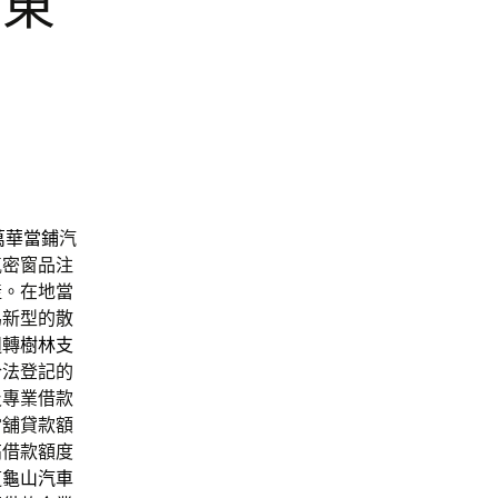
竹東
萬華當鋪
汽
氣密窗品注
產。在地當
為新型的散
週轉
樹林支
合法登記的
及專業借款
當舖貸款額
高借款額度
道
龜山汽車