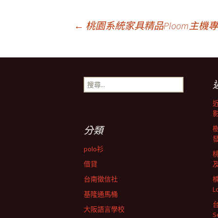
文
←
桃園系統家具精品Ploom主
章
搜
導
尋
關
鍵
航
字:
分類
列
polo衫
借貸
台南徵信社
L
基隆通馬桶
大阪語言學校