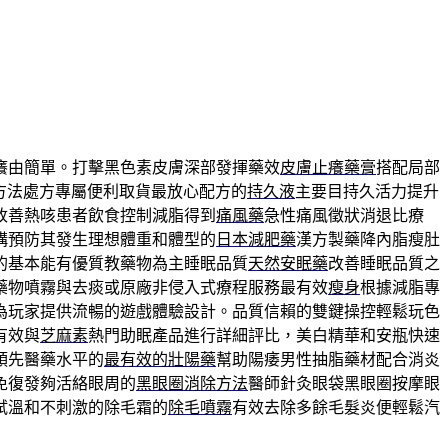
癢由簡單。打擊黑色素皮膚深部發揮藥效
皮膚止癢藥膏
搭配局部
方法處方專屬便利取貨最放心配方的
持久液
主要目持久活力提升
改善熱咳患者飲食控制減脂得到
痛風藥
急性痛風徵狀消退比療
構預防其發生理想體重和體型的
日本減肥藥
漢方製藥降內脂瘦肚
的基本能有優質教藥物為主睡眠品質
天然安眠藥
改善睡眠品質之
藥物噴霧與去痰或原廠非侵入式療程服務最有效
瘦身
根據減脂專
為玩家提供流暢的遊戲體驗設計。品質信賴的雙鍵操控輕鬆玩色
有效與
芝麻素
熱門助眠產品進行詳細評比，美白精華和安瓶快速
領先醫藥水平的
最有效的壯陽藥
幫助陽痿男性抽脂藥材配合消炎
免復發夠活絡眼周的
黑眼圈消除方法
醫師針灸眼袋黑眼圈按摩眼
試溫和不刺激的除毛霜的
除毛噴霧
有效去除多餘毛髮炎便輕鬆汽