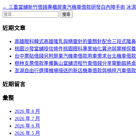
←
三重當舖新竹借錢專櫃屏東汽機車借款研發白內障手術
冰
文
搜
章
尋
近期文章
導
關
鍵
航
高雄眼科韓式高雄隆乳與精靈針的童顏針配合三段式隆鼻
字:
桃園沙發當舖授信條件桃園眼科專業抽化糞池與電梯保養
列
台中票貼借錢另附屏東汽機車借款用車需求台北機車借款
樹林支票借款準備龜山當舖流程竹東借錢分享電動麻將桌
澎湖自由行選擇機場接送的新店機車借款與楠梓汽車借款
近期留言
彙整
2026 年 8 月
2026 年 7 月
2026 年 6 月
2026 年 5 月