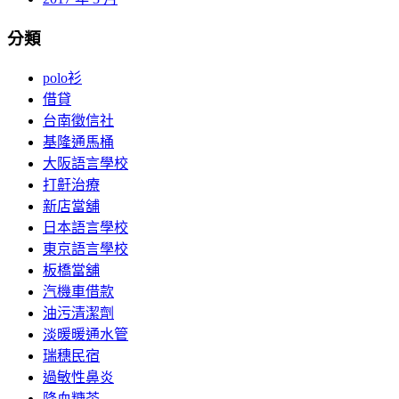
分類
polo衫
借貸
台南徵信社
基隆通馬桶
大阪語言學校
打鼾治療
新店當舖
日本語言學校
東京語言學校
板橋當舖
汽機車借款
油污清潔劑
淡暖暖通水管
瑞穗民宿
過敏性鼻炎
降血糖茶