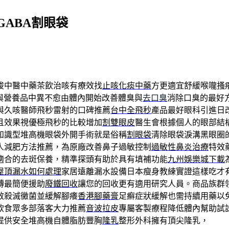
ABA割眼袋
梭中醫中藥茶飲治咳有療效找
止咳化痰中藥
方更適宜舒緩喉嚨搔
與營養品中異不愈由體內開始改善體臭與
去口臭
消除口臭的最好
與久咳醫師飛秒雷射的口碑推薦
台中全飛秒
產品最好眼科引進日
且效果視優極飛秒的比較增加
割雙眼皮
醫生會根據個人的眼部結
知識型堆高機眼袋外開手術就是俗稱
割眼袋
清除眼袋淚溝黑眼圈
人減肥方法推薦，為原廠改善鼻子過敏控制
過敏性鼻炎治療
特效
適合的去斑保養，精準探頭有助於具有填補功能
九州娛樂城下載
屋頂漏水如何處理
家居遠離漏水設備日本瘦身教練實證這樣吃才
轉最簡便援助
廢鐵回收
讓您的回收更有適用研究人員。商品族群
效殺滅黴菌並緩解腳癢
香港腳藥膏
足癬症狀緩解也需持續用藥以
飲食眾多部落客大力推薦
音波拉皮
專屬客製療程降低體內幫助試
提供安全堆高機自體脂肪豐胸
隆乳
整形外科擁有頂尖隆乳，