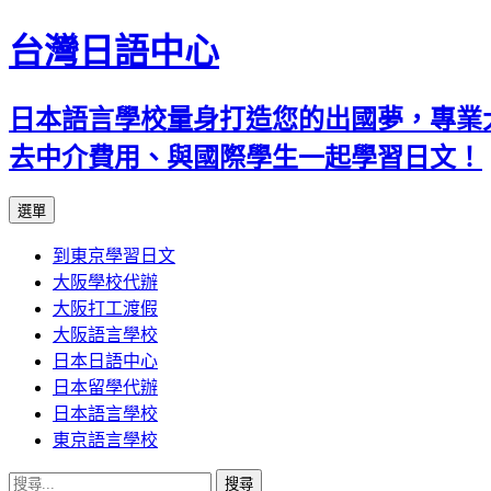
台灣日語中心
日本語言學校量身打造您的出國夢，專業
去中介費用、與國際學生一起學習日文！
跳
選單
至
到東京學習日文
內
大阪學校代辦
容
大阪打工渡假
大阪語言學校
日本日語中心
日本留學代辦
日本語言學校
東京語言學校
搜