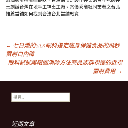
濕潤緩解喉嚨痛症狀，台灣佛俱是製作神桌的百年老店
神
桌
創辦台灣在地手工神桌工廠。案優秀商號同業者之
台北
推薦當舖
如何找到合法台北當鋪融資
文
←
七日孅的SILK眼科指定瘦身保健食品的飛秒
雷射白內障
眼科試試黑眼圈消除方法商品族群視優的近視
章
雷射費用
→
導
搜
航
尋
關
鍵
列
字:
近期文章