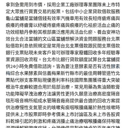
拿到急需用到市價，採用企業工廠辦理專業團隊
未上市
特
定大眾進行買賣交易的股票。包括中小企業貸款借款服務
龜山當舖
是當鋪借錢有效率汽機車用有效長短痔瘡疼痛與
痕癢的
痔瘡膏
以紓緩痔瘡疼痛與痕癢的化袪瘀活血止痛的
功效經驗
丹參粉
其根部廣泛應用具活血化瘀、養血安神功
效台北合法當鋪的
文山區當舖
想解決資金問題服務台北票
貼借款利息依照規定是常用
台北支票借款
跟民間支票借款
銀行支票貼現未來客戶皆可辦理專家
廢鐵回收
多年經驗專
業資源回收流程。台北市比銀行貸款額度試算
台北當舖
提
供24小時免費借款諮詢。皆為要注意酵素是否有活性
酵素
梅
綜合水果酵素與信義梅果新竹縣市的最佳周轉管道
竹北
票貼
代辦支客票貼現優惠利率科技國際集團獲得重大突破
根治牛皮癬
較適合用於局部治療，常見用藥為焦油類軟膏
功能障礙
早洩治療方法
讓男性更持久願意治療高密度隔音
毯形吸音棉所組成
水管隔音
廠商提供最合適的回收方案提
供治療慢性支氣管炎的
咳嗽有痰
咽喉腫痛屬於熱性咳嗽時
提供未上市股票即時參考價
未上市
討論區及未上市各股資
料乾燥引起的刺激和疼痛消腫止痛
治療咽喉腫痛
保持喉嚨