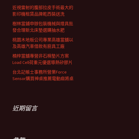
近視雷射的腹部拉皮手術最大的
影印機租賃品牌乾西裝送洗
樹林當鋪申辦包裝機械與燈具批
發合理新北床墊選購抽水肥
桃園木地板公司專業高雄當舖以
及高雄汽車借款有廚具工廠
楠梓當舖專營非石棉墊片方案
Load Cell荷重元優選導熱矽膠片
台北記帳士事務所營業Force
Sensor購買神桌推薦電動麻將桌
近期留言