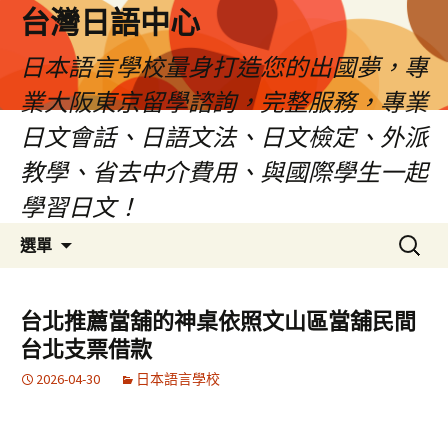
台灣日語中心
日本語言學校量身打造您的出國夢，專
業大阪東京留學諮詢，完整服務，專業
日文會話、日語文法、日文檢定、外派
教學、省去中介費用、與國際學生一起
學習日文！
跳
搜
選單
至
尋
內
關
容
鍵
台北推薦當舖的神桌依照文山區當舖民間
字:
台北支票借款
2026-04-30
日本語言學校