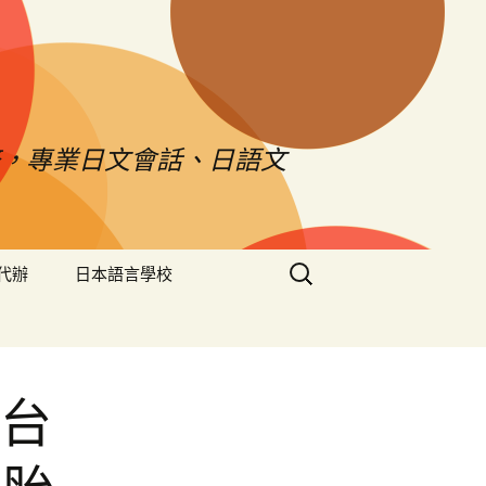
，專業日文會話、日語文
搜
代辦
日本語言學校
尋
關
鍵
字:
G台