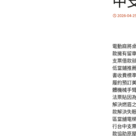
中
2026-04-2
電動麻將桌
款
擁有留
支票借款
低當鋪推
書收費標
履約預訂
體機械手
法票貼因
解決燃眉
款解決失
區當舖電
行
台中支
款
協助原