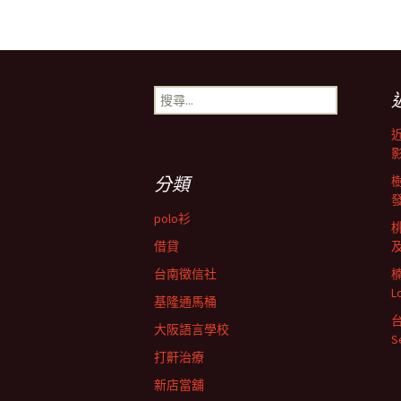
文
章
搜
導
尋
關
鍵
航
字:
分類
列
polo衫
借貸
台南徵信社
L
基隆通馬桶
大阪語言學校
打鼾治療
新店當舖