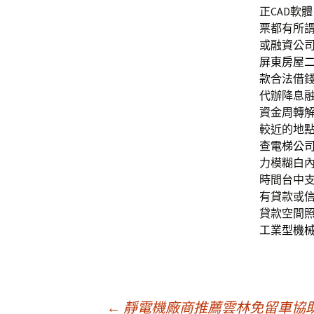
正CAD軟
票都有所
或融資公
屏東房屋
款
合法借
代辦降息
資金周轉
較近的地
查
電梯公
力模糊白
時間台中
有貸款或
貸款空間
工業型機
←
靜電機廠商推薦雲林免留車協