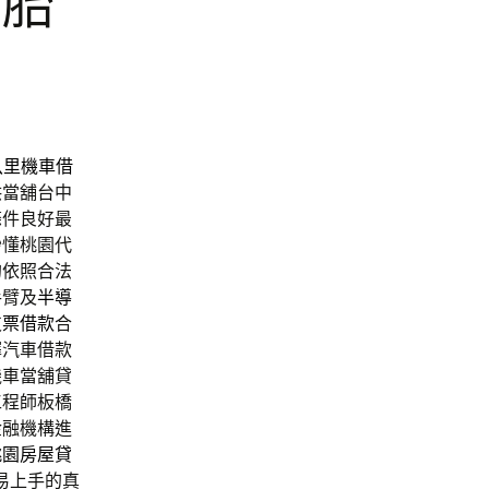
二胎
八里機車借
供當舖台中
條件良好最
秒懂桃園代
的依照合法
手臂及
半導
支票借款
合
擇汽車借款
機車當舖貸
工程師板橋
金融機構進
桃園房屋貸
易上手的真