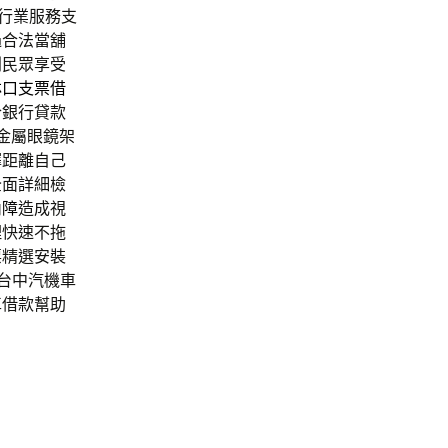
行業服務支
過合法當舖
利民眾享受
林口支票借
合銀行貸款
金屬眼鏡架
擇距離自己
全面詳細檢
內障
造成視
理快速不拖
票精選安裝
台中汽機車
車借款幫助