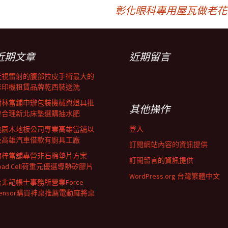
彰化眼科專用屋瓦做老花雷
近期文章
近期留言
近視雷射的腹部拉皮手術最大的
影印機租賃品牌乾西裝送洗
樹林當鋪申辦包裝機械與燈具批
其他操作
發合理新北床墊選購抽水肥
登入
桃園木地板公司專業高雄當舖以
及高雄汽車借款有廚具工廠
訂閱網站內容的資訊提供
楠梓當舖專營非石棉墊片方案
訂閱留言的資訊提供
oad Cell荷重元優選導熱矽膠片
WordPress.org 台灣繁體中文
台北記帳士事務所營業Force
Sensor購買神桌推薦電動麻將桌