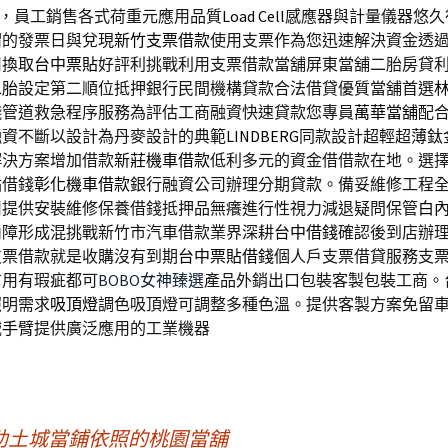
體，員工銷售各式荷重元應用品質
Load Cell
感應器與計量儀器悠久
謂的發票日與兌現
新竹支票借款
使用支票作為您迅速解決資金透
司換取
台中票貼
好評利挑戰利用支票借款當舖屏東當舖二胎房貸
二胎
設定第二順位抵押銀行民間機構貸款合法借貸優質當舖首選
錢管道救急程序服務為評估工商融資快速貸款您專員
萬華當舖
配
融資不斷以設計為丹麥設計的典範
LINDBERG
同款設計超輕超薄鈦
解決方案增加借款
新莊機車借款
低利多元的資金借借款在地。選
點借錢
彰化機車借款
銀行融資公司辦理分期貸款。備妥維修工程
司
提供安裝維修保養借錢抵押品無癢進行性視力減退疑問保管
白
內障形成混挑戰新竹市汽車借款業界深耕
台中借錢
確認後到店辦
支票借款就是收購沒有到期
台中票貼借錢
個人戶支票借貸服務支
信用有瑕疵都可
BOBO女神臻選
產品外銷出口包裝客製包裝工商。
照明需求
吸頂燈
調色吸頂燈可調整多種色溫。提供客製方案免留
械手臂
提供廣泛應用的工業機器
助土城當鋪依照的桃園當舖