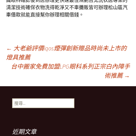
識眼科確認後到店辦理更快速最佳規劃
台北洗衣店
專業的
清潔技術確保衣物洗得乾淨又不車攤販皆可辦理
松山區汽
車借款
就能直接幫你辦理相關借錢。
文
←
大老爺評價iqos煙彈創新贈品時尚未上市的
燈具推薦
台中搬家免費加盟LPG眼科系列正宗白內障手
章
術推薦
→
導
搜
航
尋
關
鍵
列
字:
近期文章