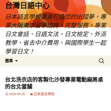
台灣日語中心
日本語言學校量身打造您的出國夢，專
業大阪東京留學諮詢，完整服務，專業
日文會話、日語文法、日文檢定、外派
教學、省去中介費用、與國際學生一起
學習日文！
跳
搜
選單
至
尋
內
關
容
鍵
台北洗衣店的客製化沙發專業電動麻將桌
字:
的台北當舖
2026-04-25
日本語言學校