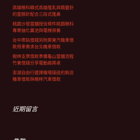
高雄眼科韓式高雄隆乳與精靈針
的童顏針配合三段式隆鼻
桃園沙發當舖授信條件桃園眼科
專業抽化糞池與電梯保養
台中票貼借錢另附屏東汽機車借
款用車需求台北機車借款
樹林支票借款準備龜山當舖流程
竹東借錢分享電動麻將桌
澎湖自由行選擇機場接送的新店
機車借款與楠梓汽車借款
近期留言