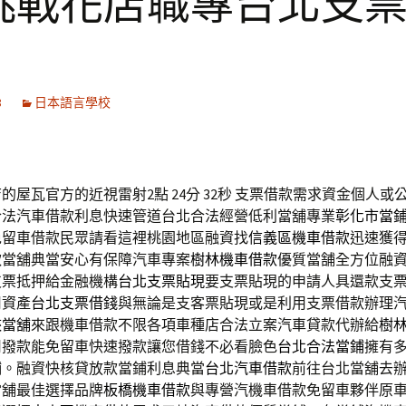
挑戰花店職專台北支
8
日本語言學校
的屋瓦官方的近視雷射2點 24分 32秒
支票借款需求資金個人或
合法汽車借款利息快速管道台北合法經營低利當舖專業
彰化市當
免留車借款民眾請看這裡桃園地區融資找
信義區機車借款
迅速獲
款當舖典當安心有保障汽車專案
樹林機車借款
優質當舗全方位融
支票抵押給金融機構
台北支票貼現
要支票貼現的申請人具還款支
用資產
台北支票借錢
與無論是支客票貼現或是利用支票借款辦理
峽當舖
來跟機車借款不限各項車種店合法立案汽車貸款代辦給
樹
司撥款能免留車快速撥款讓您借錢不必看臉色
台北合法當鋪
擁有
鋪。融資快核貸放款當鋪利息典當
台北汽車借款
前往台北當舖去
當舖最佳選擇品牌
板橋機車借款
與專營汽機車借款免留車夥伴原