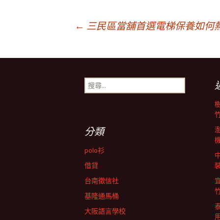
文
←
三民區當舖首選電梯保養如何
章
搜
導
尋
關
鍵
航
字:
分類
列
polo衫
借貸
台南徵信社
基隆通馬桶
大阪語言學校