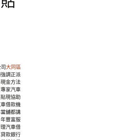
票貼
公司
大同區
鋪
強調正派
得現金方法
資專家汽車
票貼現協助
汽車借款機
林當舖
都講
多年豐富服
辦理汽車借
車貸款銀行