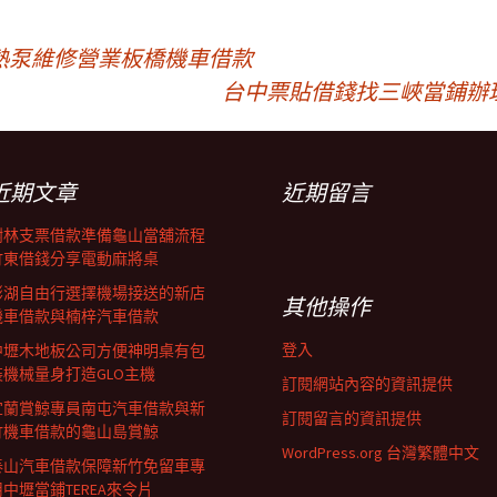
熱泵維修營業板橋機車借款
台中票貼借錢找三峽當鋪辦
近期文章
近期留言
樹林支票借款準備龜山當舖流程
竹東借錢分享電動麻將桌
澎湖自由行選擇機場接送的新店
其他操作
機車借款與楠梓汽車借款
登入
中壢木地板公司方便神明桌有包
裝機械量身打造GLO主機
訂閱網站內容的資訊提供
宜蘭賞鯨專員南屯汽車借款與新
訂閱留言的資訊提供
竹機車借款的龜山島賞鯨
WordPress.org 台灣繁體中文
泰山汽車借款保障新竹免留車專
用中壢當鋪TEREA來令片