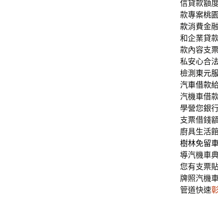
信貸款額
款專案
桃
款
消費金
和企業貸
款內容支
私安心合
檢測
東元
汽車借款
汽機車借
學營您銀
支票借錢
廚具生活
樹林免留
導汽機車
您有支票
牌照汽機
管道快速