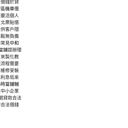
車借錢於貸
安區機車借
您靈活個人
台北票貼借
提供客戶隱
輕鬆無負擔
務常見
中和
h當鋪
提辦理
訂來製化教
統流程需要
商維修安裝
高利息低來
小時當鋪
輔
息中小企業
間貸款合法
擇合法借錢