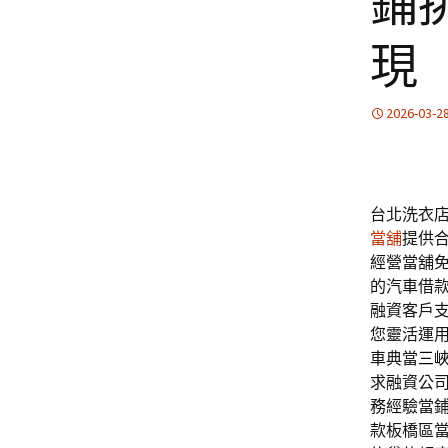
鋪
現
2026-03-2
台北洗衣店
當舖
提供
經營當舖
的汽車借
融資客戶
您靈活運
車典當
三
求融資公
務經驗當
款板橋區