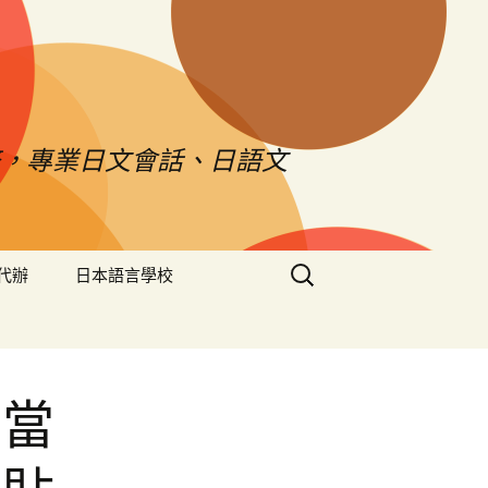
，專業日文會話、日語文
搜
代辦
日本語言學校
尋
關
鍵
字:
法當