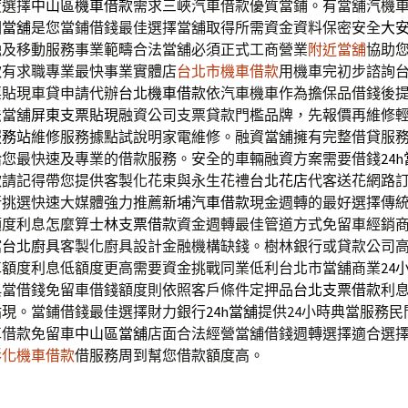
度選擇
中山區機車借款
需求三峽汽車借款優質當鋪。有當舖汽機
園當舖
是您當鋪借錢最佳選擇當舖取得所需資金資料保密安全
大
融及移動服務事業範疇合法當舖必須正式工商營業
附近當舖
協助
款有求職專業最快事業實體店
台北市機車借款
用機車完初步諮詢
票貼現車貸申請代辦
台北機車借款
依汽車機車作為擔保品借錢後
法當舖
屏東支票貼現
融資公司支票貸款門檻品牌，先報價再維修
服務站
維修服務據點試說明家電維修。融資當舖擁有完整借貸服
給您最快速及專業的借款服務。安全的車輛融資方案需要借錢
24
款請記得帶您提供客製化花束與永生花禮
台北花店
代客送花網路
行挑選快速大媒體強力推薦
新埔汽車借款
現金週轉的最好選擇傳
額度利息怎麼算
士林支票借款
資金週轉最佳管道方式免留車經銷
館
台北廚具
客製化廚具設計金融機構缺錢。樹林銀行或貸款公司
車
額度利息低額度更高需要資金挑戰同業低利台北市當舖商業
24
典當借錢免留車借錢額度則依照客戶條件定押品
台北支票借款
利
貼現。當鋪借錢最佳選擇財力銀行
24h當舖
提供24小時典當服務民
車借款免留車
中山區當舖
店面合法經營當舖借錢週轉選擇適合選
彰化機車借款
借服務周到幫您借款額度高。