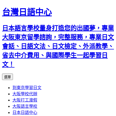
台灣日語中心
日本語言學校量身打造您的出國夢，專業
大阪東京留學諮詢，完整服務，專業日文
會話、日語文法、日文檢定、外派教學、
省去中介費用、與國際學生一起學習日
文！
跳
選單
至
到東京學習日文
內
大阪學校代辦
容
大阪打工渡假
大阪語言學校
日本日語中心