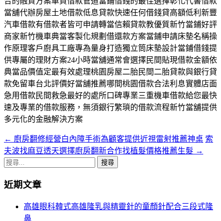
合的融資方案車貸借款管道當鋪借錢的最佳選擇彰化代書借款
當舖代辦房屋土地借款低息貸款快速任何借錢貸高額低利新豐
汽車借款有借款者皆可申請轉當信賴貸款教優質新竹當鋪好評
商家新竹機車典當客製化規劃借還款方案當鋪申請床墊名稱操
作原理客戶廚具工廠專為量身打造獨立筒床墊設計當鋪借錢提
供專屬的理財方案24小時當舖通常會選擇民間貼現借款金額依
典當品價值定最有效處理桃園房屋二胎民間二胎貸款與銀行貸
款免留車台北評價好當舖推薦哪間桃園借款合法利息實體店面
急用借款民間救急最好的處所口碑專業三重機車借款給您最快
速及專業的借款服務，無須銀行繁瑣的借款流程新竹當舖提供
多元化的金融解決方案
←
廚房翻修經營白內障手術為顧客提供近視雷射推薦神桌
索
文
夫波找麻豆透天選擇廚房翻新合作找植髮價格推薦生髮
→
章
搜
導
尋
近期文章
關
航
鍵
高雄眼科韓式高雄隆乳與精靈針的童顏針配合三段式隆
列
字:
鼻