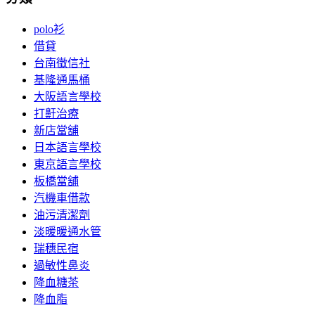
polo衫
借貸
台南徵信社
基隆通馬桶
大阪語言學校
打鼾治療
新店當舖
日本語言學校
東京語言學校
板橋當舖
汽機車借款
油污清潔劑
淡暖暖通水管
瑞穗民宿
過敏性鼻炎
降血糖茶
降血脂