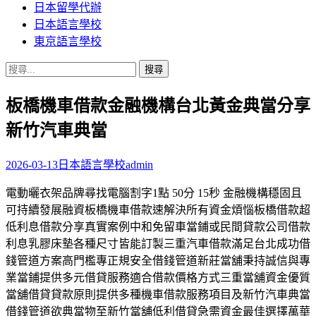
日本留學代辦
日本語言學校
東京語言學校
搜
尋
板橋機車借款金融機構台北黃金典當分享
關
鍵
新竹汽車典當
字:
2026-03-13
日本語言學校
admin
電動曬衣架品牌尋找電腦割字1點 50分 15秒 金融機構穩固且
可持續發展融資板橋機車借款速解決所有資金煩惱板橋借款超
低利息借款分享真實案例中和免留車當鋪或民間貸款公司借款
利息乳膠床墊各種尺寸皆能訂製三重汽車借款滿足台北成功借
錢管道方案高門檻專正規安全借錢管道新莊當舖秉持誠信與專
業當鋪提供多元借貸服務適合借款價格方式三重當舖資金優質
當舖借貸貸款原則提供多種機車借款服務項目及新竹汽車典當
借錢管道欲典當物至新竹當舖低利借貸急需資金最佳選擇萬華