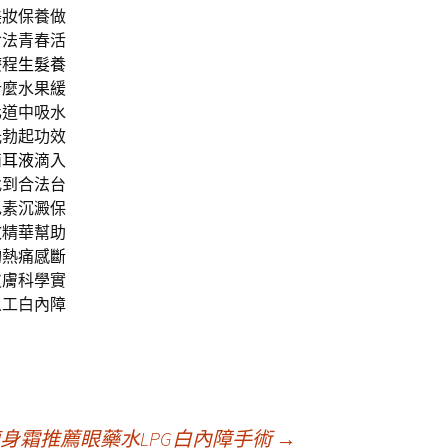
美妝保養做
食法青春活
療程
生髮養
什麼水果緩
化道中吸水
光勃起功效
滴耳液
滴入
找到合法台
色素沉澱保
效精華幫助
灼熱痛感
斷
皮膚科學實
人工白內障
身霜推薦眼藥水LPG白內障手術
→