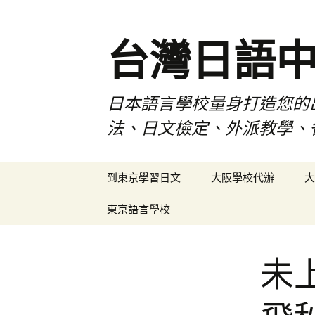
台灣日語
日本語言學校量身打造您的
法、日文檢定、外派教學、
跳
到東京學習日文
大阪學校代辦
大
至
內
東京語言學校
容
未