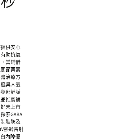
飛秒
持提供安心
品
有助抗氧
劑，當鋪借
透
關節藥膏
藥膏治療方
的極具人氣
響腿部靜脈
產品推薦
補
美好未上市
索GABA
抑制脂肪及
BV熟齡雷射
的
白內障
優