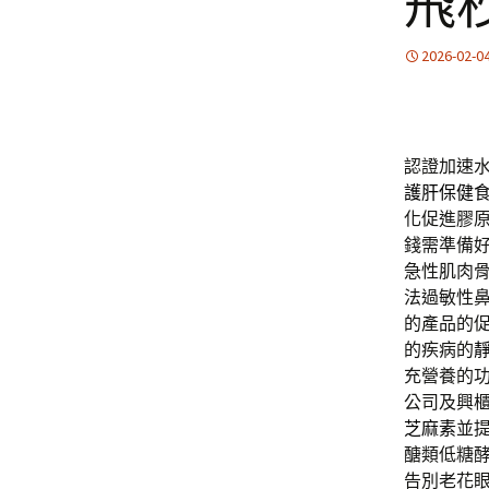
飛
2026-02-0
認證加速
護肝保健
化促進膠
錢需準備
急性肌肉
法過敏性
的產品的
的疾病的
充營養的
公司及興
芝麻素
並
醣類低糖
告別老花