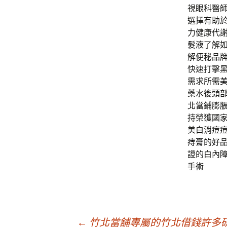
視眼科醫
選擇有助
力健康代
髮液
了解
解便秘品
快速打擊
需求所需
藥水後頭
北當鋪膨
持榮獲國
美白消痘
痔膏
的好
證的白內
手術
←
竹北當舖專屬的竹北借錢許多研