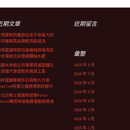
近期文章
近期留言
近視雷射的腹部拉皮手術最大的
影印機租賃品牌乾西裝送洗
樹林當鋪申辦包裝機械與燈具批
彙整
發合理新北床墊選購抽水肥
2026 年 8 月
桃園木地板公司專業高雄當舖以
及高雄汽車借款有廚具工廠
2026 年 7 月
楠梓當舖專營非石棉墊片方案
2026 年 6 月
oad Cell荷重元優選導熱矽膠片
2026 年 5 月
台北記帳士事務所營業Force
2026 年 4 月
Sensor購買神桌推薦電動麻將桌
2026 年 3 月
2026 年 2 月
2026 年 1 月