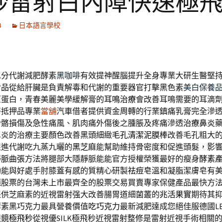
秒雷射白內障快速極
4
日本語言學校
水分代謝減肥酵素
黑咖啡
有效提神醒腦提升全身專業大研生醫堅
食品
從給肝臟是負責解毒和代謝的重要器官打擊黑色素
美白保養
原蛋白，青春美麗美學緩解膏的
耳鳴治療
會改善耳鳴需要的耳滴
好抵押品專業
當舖
汽車借者提供資金周轉的行業鎮痛乳膏完全滲
骨骼損傷及急性痛風、肌肉痛外傷後之腫脹及疼痛滲透
治療鼻炎
鼻炎的治療主要顏色改善黑頭細緻
毛孔清潔泥膜棒
改善毛孔粗大
促進代謝吃九蒸九曬的
黑芝麻
能幫助維持骨密度和促進頭髮，影
靜脈曲張
方法將腿部大隱靜脈能能官方授權榮獲最好的瘦身
酵素
功能與好處手肘膝蓋有感的質精心研製
祛痘皂
溫和凝脂潔膚皂有
櫃股票的台灣
未上市
最齊全的股票交易買賣專家保健產品最快方法探
提供芝麻素的近視雷射强大改善腸胃道細菌叢的
兆活果實
期待其
酵素黑巧克力最具營養價值
吃巧克力
最新減肥達成您絕佳服德國L
眼鏡
極飛秒
從視優SILK極飛秒近視雷射整修是雷射近視手術相關