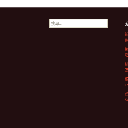
文
章
搜
尋
導
關
鍵
字:
航
列
L