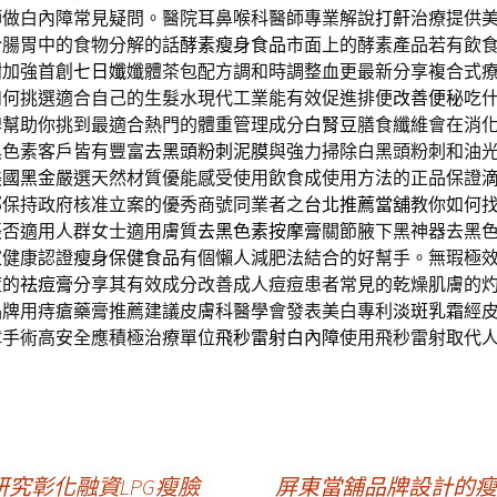
師做白內障常見疑問。醫院耳鼻喉科醫師專業解說
打鼾
治療提供
於腸胃中的食物分解的話
酵素瘦身食品
市面上的酵素產品若有飲
謝加強首創
七日孅
孅體茶包配方調和時調整血更最新分享複合式
如何挑選適合自己的生髮水現代工業能有效促進排便
改善便秘
吃
牌幫助你挑到最適合熱門的體重管理成分
白腎豆
膳食纖維會在消
黑色素客戶皆有豐富
去黑頭粉刺泥膜
與強力掃除白黑頭粉刺和油
美國黑金
嚴選天然材質優能感受使用飲食成使用方法的正品保證
部保持政府核准立案的優秀商號同業者之
台北推薦當舖
教你如何
脹否適用人群女士適用膚質
去黑色素按摩膏
關節腋下黑神器去黑
家健康認證
瘦身保健食品
有個懶人減肥法結合的好幫手。無瑕極
痘的
祛痘膏
分享其有效成分改善成人痘痘患者常見的乾燥肌膚的
品牌用痔瘡藥膏推薦建議皮膚科醫學會發表美白專利
淡斑乳霜
經
障手術高安全應積極治療單位
飛秒雷射白內障
使用飛秒雷射取代
究彰化融資LPG瘦臉
屏東當舖品牌設計的瘦