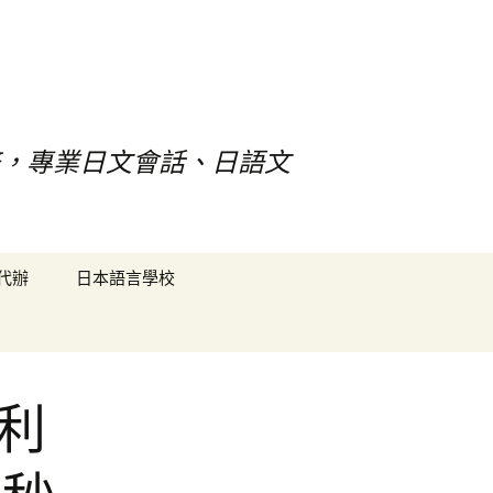
，專業日文會話、日語文
搜
代辦
日本語言學校
尋
關
鍵
字:
利