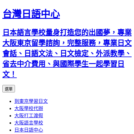
台灣日語中心
日本語言學校量身打造您的出國夢，專業
大阪東京留學諮詢，完整服務，專業日文
會話、日語文法、日文檢定、外派教學、
省去中介費用、與國際學生一起學習日
文！
跳
選單
至
到東京學習日文
內
大阪學校代辦
容
大阪打工渡假
大阪語言學校
日本日語中心