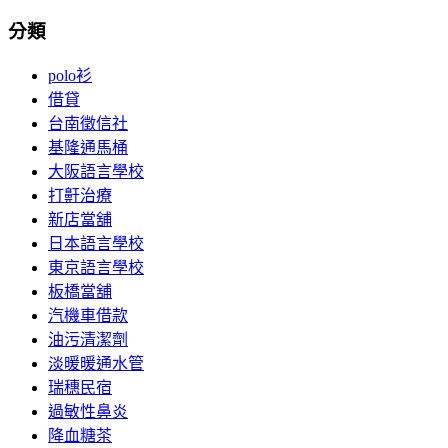
分類
polo衫
借貸
台南徵信社
基隆通馬桶
大阪語言學校
打鼾治療
新店當舖
日本語言學校
東京語言學校
板橋當舖
汽機車借款
油污清潔劑
淡暖暖通水管
瑞穗民宿
過敏性鼻炎
降血糖茶