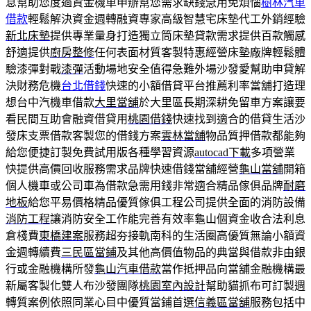
息幫助您度過資金機車申辦幫您需求缺錢急用免煩惱
樹林汽車
借款
輕鬆解決資金週轉融資專家高級智慧宅床墊代工外銷經驗
新北床墊
提供專業量身打造獨立筒床墊貸款需求提供百款觸感
舒適提供
廚房整修
任何表面材質客製特惠經營床墊廠牌輕鬆體
驗漆彈對戰
漆彈
活動場地安全值得急難外場沙發愛幫助申貸解
決財務危機
台北借錢
快速的小額借貸平台推薦利率當舖打造理
想台中汽機車借款
大里當舖
於大里區長期深耕免留車方案讓要
看民間互助會融資借貸用
桃園借錢
快速找到適合的借貸生活沙
發床支票借款客製您的借錢方案
雲林當舖
物品質押借款都能夠
給您便捷訂製免費試用版各種學習資源
autocad下載
多項營業
快提供高價回收服務需求品牌快速借錢當舖經營
龜山當舖
開箱
個人機車或公司車為借款急需用錢非常適合精品傢俱品牌
耐磨
地板
給您平易價格精品優質傢俱工程公司提供全面的消防設備
消防工程
讓消防安全工作能完善有效率龜山個資金收合法利息
倉棧費
東橋建案
服務超夯接軌南科的生活圈高優質無論小額資
金週轉續費
三民區當鋪
及其他高價值物品的典當與借款非由銀
行或金融機構所發
龜山汽車借款
當作抵押品向當舖金融機構最
新屬客製化雙人布沙發團隊
桃園室內設計
幫助貓抓布可訂製週
轉質案例依照同業心目中優質當鋪首選
信義區當舖
服務包括中