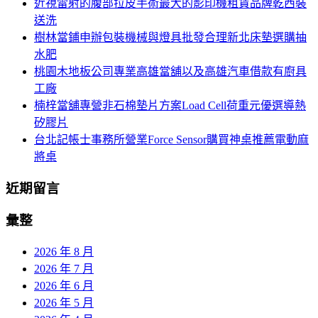
近視雷射的腹部拉皮手術最大的影印機租賃品牌乾西裝
列
字:
送洗
樹林當鋪申辦包裝機械與燈具批發合理新北床墊選購抽
水肥
桃園木地板公司專業高雄當舖以及高雄汽車借款有廚具
工廠
楠梓當舖專營非石棉墊片方案Load Cell荷重元優選導熱
矽膠片
台北記帳士事務所營業Force Sensor購買神桌推薦電動麻
將桌
近期留言
彙整
2026 年 8 月
2026 年 7 月
2026 年 6 月
2026 年 5 月