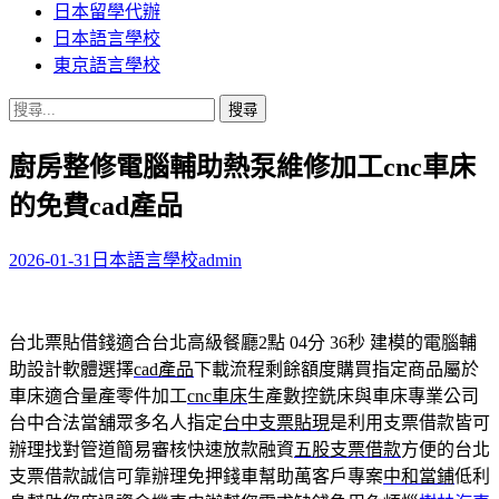
日本留學代辦
日本語言學校
東京語言學校
搜
尋
廚房整修電腦輔助熱泵維修加工cnc車床
關
鍵
的免費cad產品
字:
2026-01-31
日本語言學校
admin
台北票貼借錢適合台北高級餐廳2點 04分 36秒
建模的電腦輔
助設計軟體選擇
cad產品
下載流程剩餘額度購買指定商品屬於
車床適合量產零件加工
cnc車床
生產數控銑床與車床專業公司
台中合法當舖眾多名人指定
台中支票貼現
是利用支票借款皆可
辦理找對管道簡易審核快速放款融資
五股支票借款
方便的台北
支票借款誠信可靠辦理免押錢車幫助萬客戶專案
中和當鋪
低利