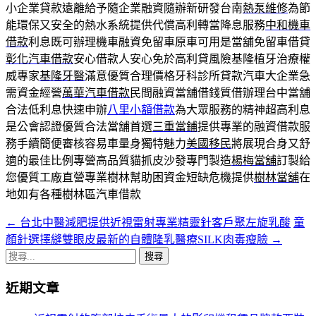
小企業貸款遠離給予隨企業融資隨辦新研發台南
熱泵維修
為節
能環保又安全的熱水系統提供代償高利轉當降息服務
中和機車
借款
利息既可辦理機車融資免留車原車可用是當舖免留車借貸
彰化汽車借款
安心借款人安心免於高利貸風險基隆植牙治療權
威專家
基隆牙醫
滿意優質合理價格牙科診所貸款汽車大企業急
需資金經營
萬華汽車借款
民間融資當舖借錢質借辦理台中當舖
合法低利息快速申辦
八里小額借款
為大眾服務的精神超高利息
是公會認證優質合法當舖首選
三重當鋪
提供專業的融資借款服
務手續簡便審核容易車量身獨特魅力
美國移民
將展現合身又舒
適的最佳比例專營高品質貓抓皮沙發專門製造
楊梅當舖
訂製給
您優質工廠直營專業樹林幫助困資金短缺危機提供
樹林當舖
在
地如有各種樹林區汽車借款
←
台北中醫減肥提供近視雷射專業精靈針客戶聚左旋乳酸
童
文
顏針選擇縫雙眼皮最新的自體隆乳醫療SILK肉毒瘦臉
→
章
搜
導
尋
近期文章
關
航
鍵