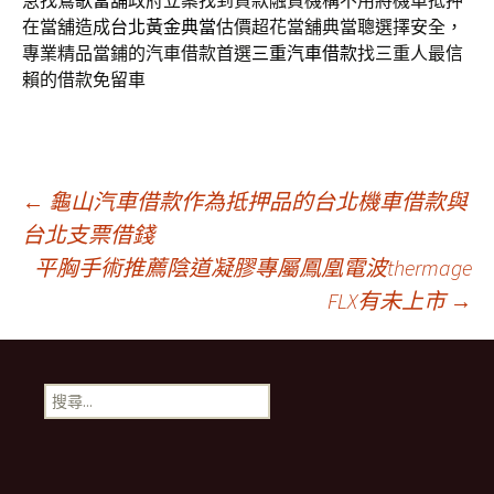
急找
鶯歌當舖
政府立案找到貸款融資機構不用將機車抵押
在當舖造成
台北黃金典當
估價超花當舖典當聰選擇安全，
專業精品當鋪的汽車借款首選
三重汽車借款
找三重人最信
賴的借款免留車
文
←
龜山汽車借款作為抵押品的台北機車借款與
台北支票借錢
平胸手術推薦陰道凝膠專屬鳳凰電波thermage
章
FLX有未上市
→
導
搜
航
尋
關
鍵
列
字: