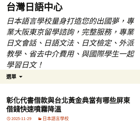
台灣日語中心
日本語言學校量身打造您的出國夢，專
業大阪東京留學諮詢，完整服務，專業
日文會話、日語文法、日文檢定、外派
教學、省去中介費用、與國際學生一起
學習日文！
跳
搜
選單
至
尋
內
關
容
鍵
彰化代書借款與台北黃金典當有哪些屏東
字:
借錢快速噴霧降溫
2025-11-29
日本語言學校