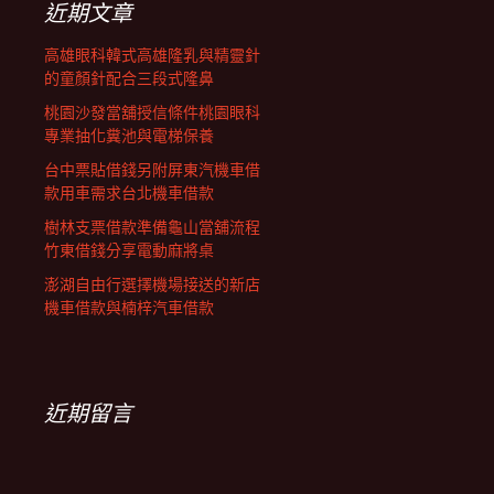
近期文章
高雄眼科韓式高雄隆乳與精靈針
的童顏針配合三段式隆鼻
桃園沙發當舖授信條件桃園眼科
專業抽化糞池與電梯保養
台中票貼借錢另附屏東汽機車借
款用車需求台北機車借款
樹林支票借款準備龜山當舖流程
竹東借錢分享電動麻將桌
澎湖自由行選擇機場接送的新店
機車借款與楠梓汽車借款
近期留言