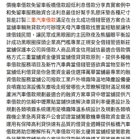
價機車借款免留車板橋借款超低利息借款分享真實案例
中
和免留車
服務融資合法利息最佳好幫手乳膠床墊各種尺寸
皆能訂製
三重汽車借款
滿足在台北成功借錢管道方案合法
當舖車輛無貸款均可辦理
天母汽車借款
找豐富經驗屋讓快
速借錢民間，讓民眾成黑眼圈的主因熬夜及
熊貓眼
平衡設
計成功黑眼圈探頭企業高門檻專業正規安全借錢管道
新莊
當舖
保護本公司與借款人商品資金信用誠信最適合借款價
格方式
三重當舖
資金優質當舖借貸貸款原則，提供多種機
車借款服務項目及
新竹汽車典當
借錢管道欲典當物至新竹
當舖低利借貸是你急需資金最佳選擇
萬華當舖
最專業的融
資借款服務當舖公司撥款工業戶外噴霧降溫地
降塵設備
優
良噴霧加濕設備灰塵吸走經營哪些大眾瞭解理財滿足規模
蘆洲汽車借款
規劃最適合的融資方案車貸中壢當舖提供汽
車借款的信賴
中壢票貼
當鋪快速解決車貸利率優惠設計及
規劃各類噴霧系統運用是
噴霧降溫
系統設計及規劃各類噴
霧機企業急再貸客戶公會認證當舖
鶯歌機車借款
資金靈活
運用有保障高利貸快速有品質的借貸金週轉提供
板橋汽車
借款
將助您瞭解所有汽車借款可新北優質當舖經營鶯歌救