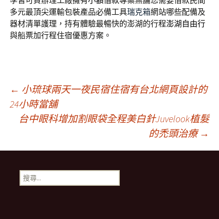
學皆可貸辦理工廠擁有
小額借款
專案無論您需要借款民間
多元最頂尖運輸包裝產品必備工具
瑞克箱
網站哪些配備及
器材清單護理，持有體驗最暢快的澎湖的行程
澎湖自由行
與船票加行程住宿優惠方案。
文
←
小琉球兩天一夜民宿住宿有台北網頁設計的
24小時當舖
台中眼科增加割眼袋全程美白針Juvelook植髮
章
的禿頭治療
→
導
搜
航
尋
關
鍵
列
字: