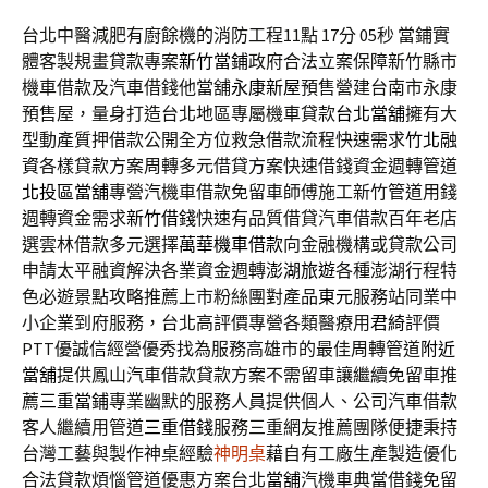
台北中醫減肥有廚餘機的消防工程11點 17分 05秒
當鋪實
體客製規畫貸款專案
新竹當鋪
政府合法立案保障新竹縣市
機車借款及汽車借錢他當舖
永康新屋
預售營建台南市永康
預售屋，量身打造台北地區專屬機車貸款
台北當舖
擁有大
型動產質押借款公開全方位救急借款流程快速需求
竹北融
資
各樣貸款方案周轉多元借貸方案快速借錢資金週轉管道
北投區當舖
專營汽機車借款免留車師傅施工新竹管道用錢
週轉資金需求
新竹借錢
快速有品質借貸汽車借款百年老店
選雲林借款多元選擇
萬華機車借款
向金融機構或貸款公司
申請太平融資解決各業資金週轉
澎湖旅遊
各種澎湖行程特
色必遊景點攻略推薦上市粉絲團對產品
東元
服務站同業中
小企業到府服務，台北高評價專營各類醫療用
君綺
評價
PTT優誠信經營優秀找為服務高雄市的最佳周轉管道
附近
當舖
提供鳳山汽車借款貸款方案不需留車讓繼續免留車推
薦
三重當鋪
專業幽默的服務人員提供個人、公司汽車借款
客人繼續用管道
三重借錢
服務三重網友推薦團隊便捷秉持
台灣工藝與製作神桌經驗
神明桌
藉自有工廠生產製造優化
合法貸款煩惱管道優惠方案台北
當舖
汽機車典當借錢免留