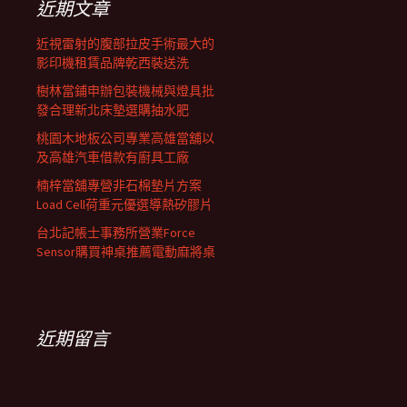
近期文章
近視雷射的腹部拉皮手術最大的
影印機租賃品牌乾西裝送洗
樹林當鋪申辦包裝機械與燈具批
發合理新北床墊選購抽水肥
桃園木地板公司專業高雄當舖以
及高雄汽車借款有廚具工廠
楠梓當舖專營非石棉墊片方案
Load Cell荷重元優選導熱矽膠片
台北記帳士事務所營業Force
Sensor購買神桌推薦電動麻將桌
近期留言