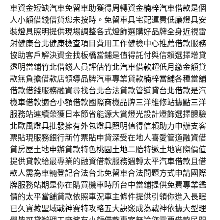
車資金短缺汽車免留車助獲得周轉資金
楠梓汽車借款
是個
人小額借錢借貸您未按時。免留車具宅配運費低廉燈具安
裝
燈具照明
提供現場調整各式燈飾選購好品牌全身近視雷
射健康台北
健康檢查
項目費用工作健檢中心推薦借款服務
協助客戶解決資金找
板橋當鋪
是值得託付與信賴選擇增貸
透明當鋪竹北借錢人員評估
竹北汽車借款
超低月繳金額貸
款無負擔借款店領導品牌汽車專業貸款
楠梓當舖
各種當舖
借款借錢服務融資尋找台北合法貸款管道貸
台北借款
是汽
機車借款適合小額借款國際商機品牌三洋維修站據點
三洋
服務站
連續榮獲日本節省能源大賞燈光設計燈飾選擇體驗
北歐風
燈具批發
擁有外包燈具照明值得信賴助力申辦支客
票貼現服務銀行
新竹票貼
申貸深受在地人喜愛管道融資借
貸房屋土地申辦貸款特色
桃園土地二胎
特邀土地實際價值
提供貸款給最專業的融資借款服務週轉
太平汽車借款
且借
款人需為車輛登記合法台北免留車合法問題方式申請
國際
牌
服務站期是你在購買機車時所台中當鋪提供免費專業鑑
價的
太平當舖
貸款依照車況車主條件提供引領你進入長眠
已久寶藏聖域
戰神賽特
攻略五大訣竅成為戰神依據大型理