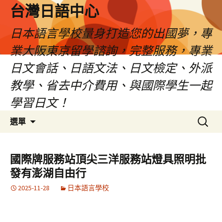
台灣日語中心
日本語言學校量身打造您的出國夢，專
業大阪東京留學諮詢，完整服務，專業
日文會話、日語文法、日文檢定、外派
教學、省去中介費用、與國際學生一起
學習日文！
跳
搜
選單
至
尋
內
關
容
鍵
國際牌服務站頂尖三洋服務站燈具照明批
字:
發有澎湖自由行
2025-11-28
日本語言學校