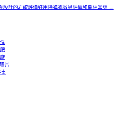
頁設計的君綺評價好用除蟑螂蚊蟲評價和樹林當舖
→
洗
肥
廠
矽膠片
將桌