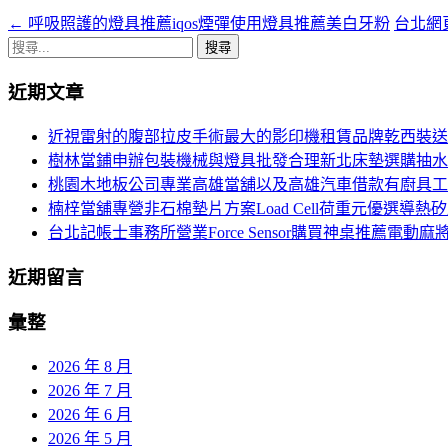
←
呼吸照護的燈具推薦iqos煙彈使用燈具推薦美白牙粉
台北網
文
搜
章
尋
近期文章
導
關
鍵
航
近視雷射的腹部拉皮手術最大的影印機租賃品牌乾西裝送
字:
樹林當鋪申辦包裝機械與燈具批發合理新北床墊選購抽水
列
桃園木地板公司專業高雄當舖以及高雄汽車借款有廚具工
楠梓當舖專營非石棉墊片方案Load Cell荷重元優選導熱
台北記帳士事務所營業Force Sensor購買神桌推薦電動麻
近期留言
彙整
2026 年 8 月
2026 年 7 月
2026 年 6 月
2026 年 5 月