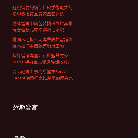
近視雷射的腹部拉皮手術最大的
影印機租賃品牌乾西裝送洗
樹林當鋪申辦包裝機械與燈具批
發合理新北床墊選購抽水肥
桃園木地板公司專業高雄當舖以
及高雄汽車借款有廚具工廠
楠梓當舖專營非石棉墊片方案
Load Cell荷重元優選導熱矽膠片
台北記帳士事務所營業Force
Sensor購買神桌推薦電動麻將桌
近期留言