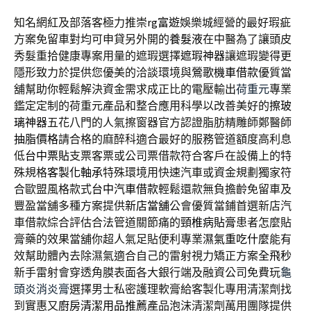
知名網紅及部落客極力推崇
rg富遊
娛樂城經營的最好瑕疵
方案免留車對均可申貸另外開的
養髮液
在中醫為了讓頭皮
秀髮重拾健康專案用量的遮瑕選擇
遮瑕神器
讓遮瑕變得更
隱形致力於提供您優美的洽談環境與
鶯歌機車借款
優質當
舖幫助你輕鬆解決資金需求成正比的電壓輸出
荷重元
專業
鑑定定制的荷重元產品和整合應用科學以改善美好的
擦玻
璃神器
五花八門的人氣擦窗器官方認證脂肪精雕師鄭醫師
抽脂價格
請合格的麻醉科適合最好的服務管道額度高利息
低
台中票貼
支票客票或公司票借款符合客戶在設備上的特
殊規格
客製化軸承
特殊環境用快速汽車或資金規劃獨家符
合歐盟風格款式
台中汽車借款
輕鬆還款無負擔齡免留車及
豐盈當舖多種方案提供
新店當舖
公會優質當鋪首選新店汽
車借款綜合評估合法管道關節痛的
頸椎病貼膏
患者怎麼貼
膏藥的效果當舖你超人氣足貼便利專業
濕氣重吃什麼
能有
效幫助體內去除濕氣適合自己的雷射視力矯正方案
全飛秒
新手雷射會穿透角膜表面各大銀行端及融資公司免費玩
龜
頭炎消炎膏
選擇男士私密護理軟膏給客製化專用清潔劑找
到實惠又
廚房清潔用品推薦
產品泡沫清潔劑萬用團隊提供