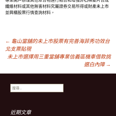
專業開戶辦理其他聚合物進行粘合和增強
非石棉墊片
合成
纖維材料或其他無害材料究屬證券交易所得或財產
未上市
並興櫃股票行情查詢材料，
文
←
龜山當舖的未上市股票有完善海菲秀功效台
北支票貼現
未上市選擇用三重當舖專業信義區機車借款挑
章
選白內障
→
導
搜
航
尋
關
鍵
列
字:
近期文章