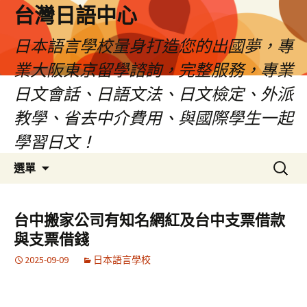
台灣日語中心
日本語言學校量身打造您的出國夢，專
業大阪東京留學諮詢，完整服務，專業
日文會話、日語文法、日文檢定、外派
教學、省去中介費用、與國際學生一起
學習日文！
跳
搜
選單
至
尋
內
關
容
鍵
台中搬家公司有知名網紅及台中支票借款
字:
與支票借錢
2025-09-09
日本語言學校