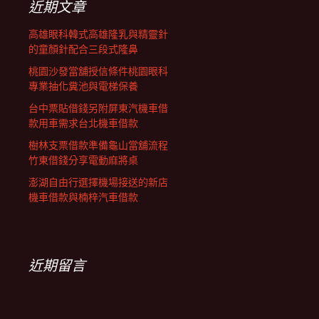
近期文章
高雄眼科韓式高雄隆乳與精靈針
的童顏針配合三段式隆鼻
桃園沙發當舖授信條件桃園眼科
專業抽化糞池與電梯保養
台中票貼借錢另附屏東汽機車借
款用車需求台北機車借款
樹林支票借款準備龜山當舖流程
竹東借錢分享電動麻將桌
澎湖自由行選擇機場接送的新店
機車借款與楠梓汽車借款
近期留言