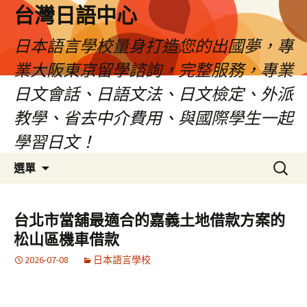
台灣日語中心
日本語言學校量身打造您的出國夢，專
業大阪東京留學諮詢，完整服務，專業
日文會話、日語文法、日文檢定、外派
教學、省去中介費用、與國際學生一起
學習日文！
跳
搜
選單
至
尋
內
關
容
鍵
台北市當舖最適合的嘉義土地借款方案的
字:
松山區機車借款
2026-07-08
日本語言學校