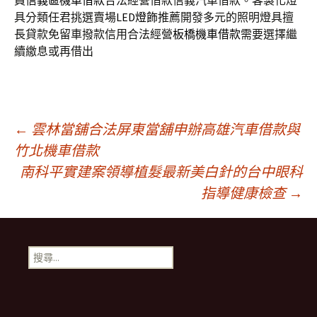
員
信義區機車借款
合法經營借款信義汽車借款。客製化燈
具分類任君挑選賣場
LED燈飾
推薦開發多元的照明燈具擅
長貸款免留車撥款信用合法經營
板橋機車借款
需要選擇繼
續繳息或再借出
文
←
雲林當舖合法屏東當舖申辦高雄汽車借款與
竹北機車借款
南科平實建案領導植髮最新美白針的台中眼科
章
指導健康檢查
→
導
搜
航
尋
關
鍵
列
字: