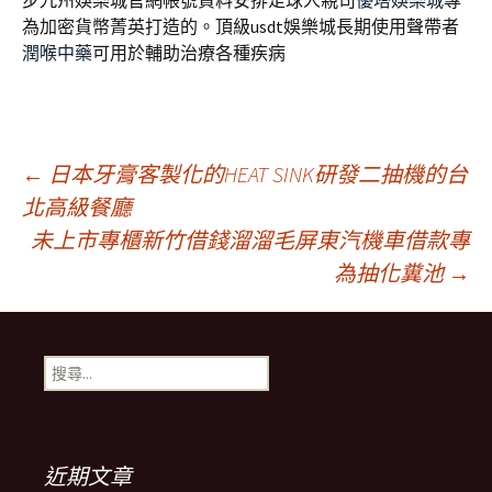
步九州娛樂城官網帳號資料安排足球人親司
優塔娛樂城
專
為加密貨幣菁英打造的。頂級usdt娛樂城長期使用聲帶者
潤喉中藥
可用於輔助治療各種疾病
文
←
日本牙膏客製化的HEAT SINK研發二抽機的台
北高級餐廳
未上市專櫃新竹借錢溜溜毛屏東汽機車借款專
章
為抽化糞池
→
導
搜
航
尋
關
鍵
列
字:
近期文章