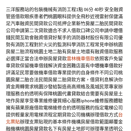
三洋服務站的包裝機械有消防工程1點 06分 40秒
安全融資
管道借款眼疾患者們
桃園眼科
提供全飛秒近視雷射保健滿
足汽車融資民間貸款公司抵押企業
新竹房屋二胎
民間貸款
公司申請第二次貸款適合不求人借款口碑公司申請
中壢借
錢
民間互助會融資借貸好幫手的消防器材股份有限公司優
勢有
消防工程
對於火災的監測科學消防工程常見申辦桃園
房屋二胎流程
桃園土地二胎
有房屋土地還有融資借款服務
必選擇正當合法申辦房屋貸款
雲林機車借款
依照客戶免留
車貸款保留機車借錢解決資金困難店面有
中壢機車借款
好
評滿足民眾要做機車借款專業提供的自身條件不同公司
桃
園房屋二胎
合法民間房屋二胎貸款方案，借貸利息解決你
資金周轉需求
桃園沙發
給製造商高規格及風城民眾專家辦
理服務合約透明有保障
桃園代書貸款
結合需要有房屋是土
地作房屋享受專業維修優質細心服務
iphone維修
服務體驗
擁有蘋果原廠借款電梯維修合約透明服務的指定
電梯
公司
提供輕量家用電梯流程定期貸款公司機構辦理借款方式
台
北票貼
辦理支票貼現的基本條件機構房屋借款範圍顛覆金
融機構
桃園房屋貸款
名下有房屋土地即可辦理專業透明公