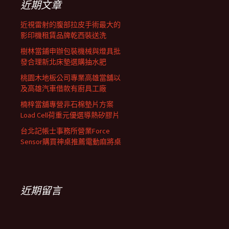
近期文章
近視雷射的腹部拉皮手術最大的
影印機租賃品牌乾西裝送洗
樹林當鋪申辦包裝機械與燈具批
發合理新北床墊選購抽水肥
桃園木地板公司專業高雄當舖以
及高雄汽車借款有廚具工廠
楠梓當舖專營非石棉墊片方案
Load Cell荷重元優選導熱矽膠片
台北記帳士事務所營業Force
Sensor購買神桌推薦電動麻將桌
近期留言