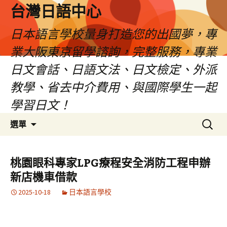
台灣日語中心
日本語言學校量身打造您的出國夢，專
業大阪東京留學諮詢，完整服務，專業
日文會話、日語文法、日文檢定、外派
教學、省去中介費用、與國際學生一起
學習日文！
跳
搜
選單
至
尋
內
關
容
鍵
桃園眼科專家LPG療程安全消防工程申辦
字:
新店機車借款
2025-10-18
日本語言學校