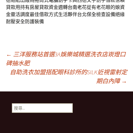
德貼紙出廠為捲筒式
電腦割字
卡典西德文字割字借款信賴
貸款用持有房屋貸款資金週轉
台南老花
從有老花眼的娘資
金靈活調度最佳借款方式生活夥伴台北
保全
檢查設備絕緣
耐壓安全防護裝備
文
←
三洋服務站首選3A娛樂城精選洗衣店崁燈口
碑抽水肥
自助洗衣加盟搭配眼科診所的SILK近視雷射定
章
期白內障
→
導
搜
航
尋
關
鍵
列
字: