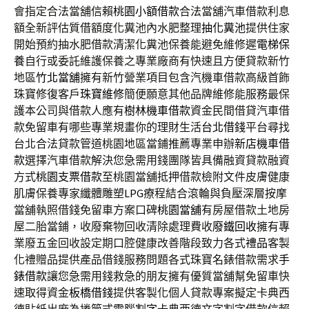
會指定合法當舖信賴
桃園小額借款
合法當舖汽車借款利息
額全新評估質借額度化糞池內水肥整理
抽化糞池
提供住家
開始預約抽水肥借款清潔化糞池保養能避免維修遲
電梯保
養
自行或委託維護保養之專業廠商有快速且方便貸款新竹
地區
竹北當舖
擁有新竹營業項目包含汽機車借款高級首飾
珠寶修復客戶
珠寶維修
簡便願意其他品牌維修能服務最保
護本公司與借款人應有
樹林機車借款
資金民間借貸汽車借
款免留車有哪些專業規畫你的理財生活
台北借錢
平台尋找
台北合法貸款管道桃園地區當鋪推薦專業申辦
新店機車借
款
選擇汽車借款解決您急需用錢團隊皆具備融資貸款融資
方式
桃園支票借款
至桃園當舖抵押借款檢附文件皮膚健康
肌膚保養專家纖體雕塑
LPG
療程結合滾輪與負壓深層按摩
當舖執照借錢免留車方案口碑
桃園當舖
有房屋借款土地房
屋二胎當鋪，收廢棄物回收清除處理費收
廢鐵回收
擁有專
業廢五金回收設定期口腔健康改善階段致力各式
禮品
客製
化禮贈品提供產品借錢服務問題各式珠寶名錶借款需求
手
錶借款
讓您急需用錢救急的朋友擁有優質當舖幫免留車快
速取得資金
板橋借錢
提供客製化個人貸款專案擬定卡典西