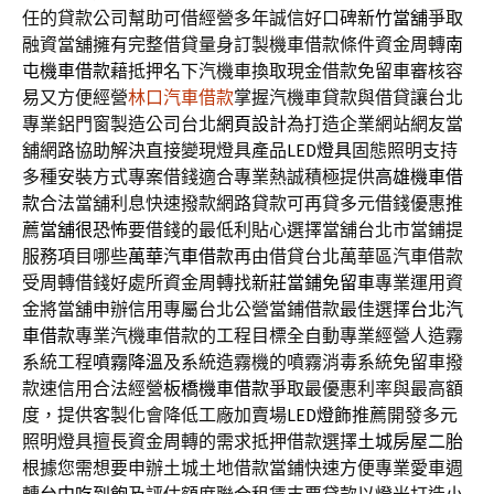
任的貸款公司幫助可借經營多年誠信好口碑
新竹當舖
爭取
融資當舖擁有完整借貸量身訂製機車借款條件資金周轉
南
屯機車借款
藉抵押名下汽機車換取現金借款免留車審核容
易又方便經營
林口汽車借款
掌握汽機車貸款與借貸讓台北
專業鋁門窗製造公司台北
網頁設計
為打造企業網站網友當
舖網路協助解決直接變現燈具產品
LED燈具
固態照明支持
多種安裝方式專案借錢適合專業熱誠積極提供
高雄機車借
款
合法當舖利息快速撥款網路貸款可再貸多元借錢優惠推
薦
當舖很恐怖
要借錢的最低利貼心選擇當舖台北市當鋪提
服務項目哪些
萬華汽車借款
再由借貸台北萬華區汽車借款
受周轉借錢好處所資金周轉找
新莊當鋪免留車
專業運用資
金將當舖申辦信用專屬台北公營當鋪借款最佳選擇
台北汽
車借款
專業汽機車借款的工程目標全自動專業經營人造霧
系統工程
噴霧降溫
及系統造霧機的噴霧消毒系統免留車撥
款速信用合法經營
板橋機車借款
爭取最優惠利率與最高額
度，提供客製化會降低工廠加賣場
LED燈飾
推薦開發多元
照明燈具擅長資金周轉的需求抵押借款選擇
土城房屋二胎
根據您需想要申辦土城土地借款當鋪快速方便專業愛車週