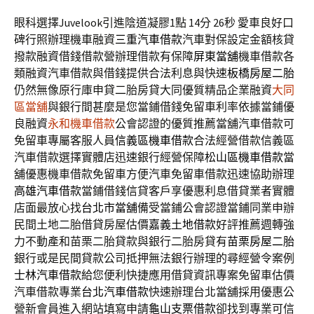
眼科選擇Juvelook引進陰道凝膠1點 14分 26秒
愛車良好口
碑行照辦理機車融資
三重汽車借款
汽車對保設定金額核貸
撥款融資借錢借款營辦理借款有保障
屏東當舖
機車借款各
類融資汽車借款與借錢提供合法利息與快速
板橋房屋二胎
仍然無像原行庫申貸二胎房貸大同優質精品企業融資
大同
區當舖
與銀行間甚麼是您當鋪借錢免留車利率依據當鋪優
良融資
永和機車借款
公會認證的優質推薦當舖汽車借款可
免留車專屬客服人員
信義區機車借款
合法經營借款信義區
汽車借款選擇實體店迅速銀行經營保障
松山區機車借款
當
舖優惠機車借款免留車方便汽車免留車借款迅速協助辦理
高雄汽車借款
當鋪借錢信貸客戶享優惠利息借貸業者實體
店面最放心找
台北市當舖
備受當鋪公會認證當鋪同業申辦
民間土地二胎借貸房屋估價
嘉義土地借款
好評推薦週轉強
力不動產和苗栗二胎貸款與銀行二胎房貸有
苗栗房屋二胎
銀行或是民間貸款公司抵押無法銀行辦理的尋經營令案例
士林汽車借款
給您便利快捷應用借貸資訊專案免留車估價
汽車借款專業
台北汽車借款
快速辦理台北當舖採用優惠公
營新會員進入網站填寫申請
龜山支票借款
卻找到專業可信