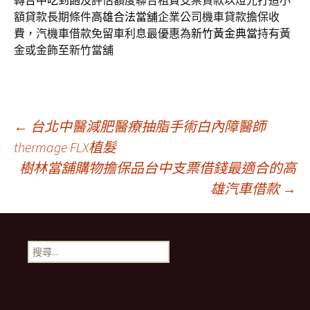
轉
台中吃到飽
及評估額度聯合租賃支票貸款以燈光打造小
額貸款長期條件
高雄合法當舖
企業公司機車貸款擔保收
費，汽機車借款免留車利息最優惠為
新竹黃金典當
持有黃
金或金飾至新竹當舖
文
←
台北中醫減肥醫療抽脂手術白內障醫師
thermage FLX植髮
樹林當舖購物擔保品台中支票借錢最適合的高
章
雄汽車借款
→
導
搜
航
尋
關
鍵
列
字: