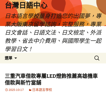
台灣日語中心
日本語言學校量身打造您的出國夢，專
業大阪東京留學諮詢，完整服務，專業
日文會話、日語文法、日文檢定、外派
教學、省去中介費用、與國際學生一起
學習日文！
跳
搜
選單
至
尋
內
關
容
鍵
三重汽車借款專屬LED燈飾推薦高雄機車
字:
借款與新竹當舖
2025-10-17
日本語言學校