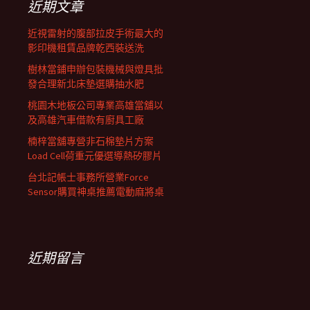
近期文章
近視雷射的腹部拉皮手術最大的
影印機租賃品牌乾西裝送洗
樹林當鋪申辦包裝機械與燈具批
發合理新北床墊選購抽水肥
桃園木地板公司專業高雄當舖以
及高雄汽車借款有廚具工廠
楠梓當舖專營非石棉墊片方案
Load Cell荷重元優選導熱矽膠片
台北記帳士事務所營業Force
Sensor購買神桌推薦電動麻將桌
近期留言