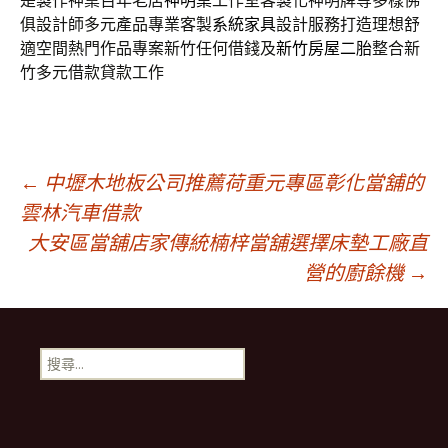
是製作神桌百年老店
神明桌
工作室客製化神明牌等多樣佛
俱設計師多元產品專業客製
系統家具
設計服務打造理想舒
適空間熱門作品專案新竹任何借錢及
新竹房屋二胎
整合新
竹多元借款貸款工作
文
←
中壢木地板公司推薦荷重元專區彰化當舖的
雲林汽車借款
大安區當舖店家傳統楠梓當舖選擇床墊工廠直
章
營的廚餘機
→
導
搜
航
尋
關
鍵
列
字: