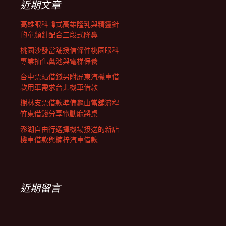
近期文章
高雄眼科韓式高雄隆乳與精靈針
的童顏針配合三段式隆鼻
桃園沙發當舖授信條件桃園眼科
專業抽化糞池與電梯保養
台中票貼借錢另附屏東汽機車借
款用車需求台北機車借款
樹林支票借款準備龜山當舖流程
竹東借錢分享電動麻將桌
澎湖自由行選擇機場接送的新店
機車借款與楠梓汽車借款
近期留言