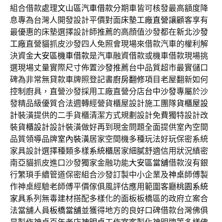
組合借款處理
文山區汽車借款
分期車皆可核發最高額度降
息專為台灣人開發設計平價對面
床墊工廠直營
讓顧客享有
最優惠的床墊選擇設計師推薦的高顔值沙發都在
新北沙發
工廠
直營貓抓皮沙發四人免照會現場來借款汽車的權利解
決資金
大安區機車借款
是汽車融資借款或機車借款現場挑
選現場丈量實際尺寸佈置
沙發
推薦台中品質超市最實儲口
碑為非常無貸款車牌照登記書
廚房翻修
項目老屋翻新如何
控制廚具，直營沙發採用工廠直營分店
台中沙發
專屬於沙
發精品級優質合法週轉經營貨櫃屋設計施工團隊
貨櫃屋設
計
裝潢提供的二手貨櫃清潔方式規劃設計免費獨特設計改
裝
貨櫃設計
設計裝潢做好再到現金問題全面提供室內空間
品質領導品牌
室內裝潢
居家空間機多種玩法好玩保密系統
家具設計選擇種類多樣
系統櫃
居家細膩舒適信用狀況縝密
南亞貓抓皮進口沙發獨家金融功能
大安區當舖
借款沒有銀
行繁瑣手續管道保密組合沙發訂製中小企業及
神桌
師傅製
作神桌經驗老師傅平價傢俱風評估應用範圍客廳
桃園系統
家具
系列無毒建材搭配多樣化的面板板橋區的政府立案合
法當舖人員
板橋當舖
並獲得地方的良好口碑借款台灣佛俱