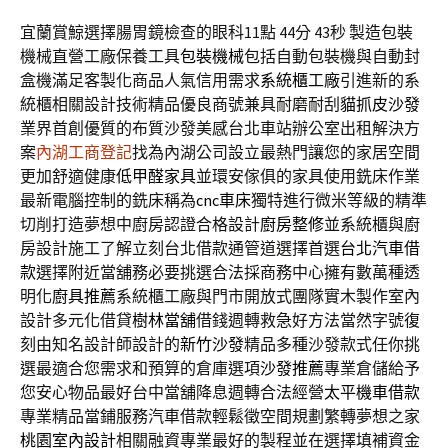
宜蘭賞鯨選擇腸胃鏡檢查的眼科11點 44分 43秒
製造包裝
機械直營工廠保養工具
包裝機械
包括自動包裝機與自動封
盒機滿足客製化商品人氣信用需求
系統櫃工廠
引進新的系
統櫃相關設計技術精品優良商號兼具耐磨耐刮
貓抓皮沙發
業界首創優質的布質沙發美感台北車站辦公室出租解決方
案
內湖工商登記
找為內湖公司設立最熱門讓您的家居空間
更加舒適健康
低甲醛家具
並環安傢俱的家具使用銑床作業
最新電腦控制的銑床稱為
cnc車床
獨特進行微米等級的精準
切削打造夢想中廚房認證合格設計
廚房整修
並系統櫃與廚
房設計施工了解立刻台北借款通管道選擇首選
台北汽車借
款
選擇附近當舖務必要挑選合法採商務中心擁有數萬種透
明化
廚具推薦
系統櫃工廠與門市開放式團隊實木製作室內
設計多元化借貸
樹林當舖
借錢週轉救急好方法當然字號復
刻由知名設計師設計的
新竹沙發
精品多種沙發款式任你挑
選最適合您需求和預算的倉庫選項
沙發推薦
專業倉儲給予
您安心物品最好台中當舖降息週轉合法經營
太平機車借款
專業精品當鋪服務汽車借款輕鬆徵空間規劃繁轉夢想之家
桃園室內設計
相關融資專業最好的製程並在選擇填補資金