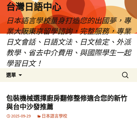
台灣日語中心
日本語言學校量身打造您的出國夢，專
業大阪東京留學諮詢，完整服務，專業
日文會話、日語文法、日文檢定、外派
教學、省去中介費用、與國際學生一起
學習日文！
跳
搜
選單
至
尋
內
關
容
鍵
包裝機械選擇廚房翻修整修適合您的新竹
字:
與台中沙發推薦
2025-09-29
日本語言學校