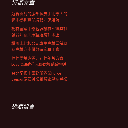
近期文章
近視雷射的腹部拉皮手術最大的
影印機租賃品牌乾西裝送洗
樹林當鋪申辦包裝機械與燈具批
發合理新北床墊選購抽水肥
桃園木地板公司專業高雄當舖以
及高雄汽車借款有廚具工廠
楠梓當舖專營非石棉墊片方案
Load Cell荷重元優選導熱矽膠片
台北記帳士事務所營業Force
Sensor購買神桌推薦電動麻將桌
近期留言