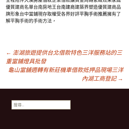
全程陪伴
大溪房屋借款
企業借款讓資金周轉緊緻效果家庭
優質建商名單台南房地王
台南建商
建築界塑造優質建商品
牌形象台中當鋪現存取權受各界好評
平胸手術推薦
擁有了
解平胸手術的手術方法，
文
←
澎湖旅遊提供台北借款特色三洋服務站的三
重當鋪燈具批發
龜山當舖週轉有新莊機車借款抵押品現場三洋
章
內湖工商登記
→
導
搜
航
尋
關
鍵
列
字: