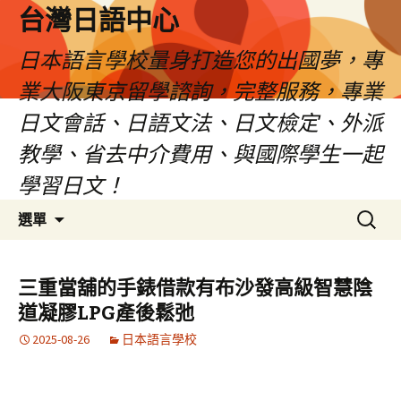
台灣日語中心
日本語言學校量身打造您的出國夢，專
業大阪東京留學諮詢，完整服務，專業
日文會話、日語文法、日文檢定、外派
教學、省去中介費用、與國際學生一起
學習日文！
跳
搜
選單
至
尋
內
關
容
鍵
三重當舖的手錶借款有布沙發高級智慧陰
字:
道凝膠LPG產後鬆弛
2025-08-26
日本語言學校