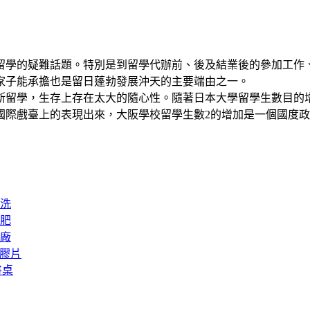
留學的疑難話題。特別是到留學代辦前、後及結業後的參加工作
家子能承擔也是留日蓬勃發展沖天的主要端由之一。
斯留學，生存上存在太大的隨心性。隨著日本大學留學生數目的
國際戲臺上的表現出來，大阪學校留學生數2的增加是一個國度
洗
肥
廠
矽膠片
將桌