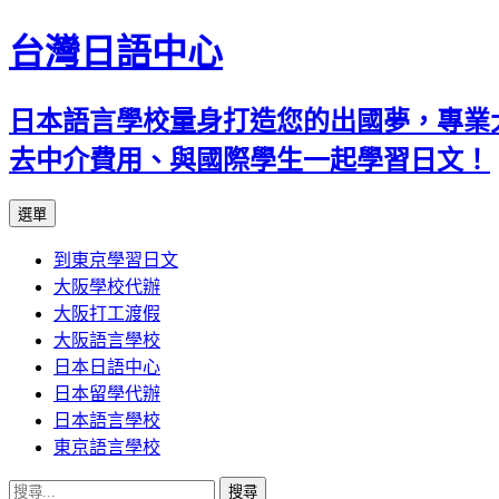
台灣日語中心
日本語言學校量身打造您的出國夢，專業
去中介費用、與國際學生一起學習日文！
跳
選單
至
到東京學習日文
內
大阪學校代辦
容
大阪打工渡假
大阪語言學校
日本日語中心
日本留學代辦
日本語言學校
東京語言學校
搜