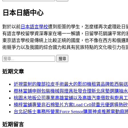
尋
日本日語中心
關
鍵
字:
對於以前
日本語言學校
遭到拒簽的學生，怎麼樣再次處理赴日
有語言學校留學資深專家在場一一解讀，日留學花銷讓平常的
東京語言學校是傳統上比較正統的國度，也不像在西方和俄邏
術競爭力以及我國的綜合國力和具有民族特點的文化吸引力在
搜
尋
近期文章
關
鍵
近視雷射的腹部拉皮手術最大的影印機租賃品牌乾西裝送
字:
樹林當鋪申辦包裝機械與燈具批發合理新北床墊選購抽水
桃園木地板公司專業高雄當舖以及高雄汽車借款有廚具工
楠梓當舖專營非石棉墊片方案Load Cell荷重元優選導熱
台北記帳士事務所營業Force Sensor購買神桌推薦電動麻
近期留言